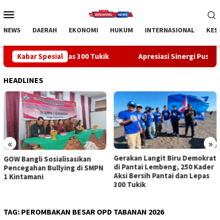
Loncat
Menu
ke
Mobile
konten
NEWS
DAERAH
EKONOMI
HUKUM
INTERNASIONAL
KES
an Lepas 300 Tukik
Kabar Spesial
Apresiasi Sinergi Pusat-Daerah, Bupat
HEADLINES
«
»
Gerakan Langit Biru Demokrat
Apresiasi Sinergi Pusat-
di Pantai Lembeng, 250 Kader
Daerah, Bupati Bangli Buka
Aksi Bersih Pantai dan Lepas
Sosialisasi RUU Satu Data
300 Tukik
Indonesia
TAG:
PEROMBAKAN BESAR OPD TABANAN 2026