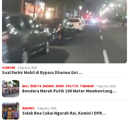
GIANYAR
6 Agustus 2026
Soal Parkir Mobil di Bypass Dharma Giri …
BALI
,
BERITA
,
DAERAH
,
NEWS
,
POLITIK
,
TABANAN
4 Agustus 2026
Bendera Merah Putih 100 Meter Membentang…
BADUNG
4 Agustus 2026
Sidak Bea Cukai Ngurah Rai, Komisi I DPR…