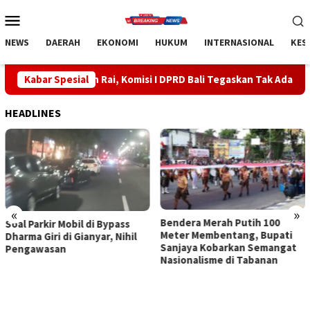
Loncat
Menu
ke
Mobile
konten
NEWS
DAERAH
EKONOMI
HUKUM
INTERNASIONAL
KES
ah Rai, Komisi I DPRD Bali Tegaskan Tak Ada Indikasi Penyalahgu
Kabar Spesial
HEADLINES
«
»
Bendera Merah Putih 100
Sidak Bea Cukai Ngurah Rai,
Meter Membentang, Bupati
Komisi I DPRD Bali Tegaskan
Sanjaya Kobarkan Semangat
Tak Ada Indikasi
Nasionalisme di Tabanan
Penyalahgunaan Barang
Sitaan