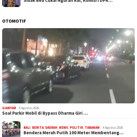
Sidak Bea Cukai Ngurah Rai, Komisi I DPR…
OTOMOTIF
GIANYAR
6 Agustus 2026
Soal Parkir Mobil di Bypass Dharma Giri …
BALI
,
BERITA
,
DAERAH
,
NEWS
,
POLITIK
,
TABANAN
4 Agustus 2026
Bendera Merah Putih 100 Meter Membentang…