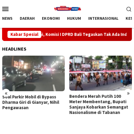
Loncat
Menu
ke
Mobile
konten
NEWS
DAERAH
EKONOMI
HUKUM
INTERNASIONAL
KES
ai, Komisi I DPRD Bali Tegaskan Tak Ada Indikasi Penyalahgunaan 
Kabar Spesial
HEADLINES
«
»
Bendera Merah Putih 100
Sidak Bea Cukai Ngurah Rai,
Meter Membentang, Bupati
Komisi I DPRD Bali Tegaskan
Sanjaya Kobarkan Semangat
Tak Ada Indikasi
Nasionalisme di Tabanan
Penyalahgunaan Barang
Sitaan