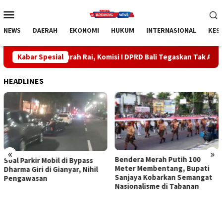
Loncat
Menu
ke
Mobile
konten
NEWS
DAERAH
EKONOMI
HUKUM
INTERNASIONAL
KES
urah Rai, Komisi I DPRD Bali Tegaskan Tak Ada Indikasi Penyalah
Kabar Spesial
HEADLINES
«
»
Bendera Merah Putih 100
Sidak Bea Cukai Ngurah Rai,
Meter Membentang, Bupati
Komisi I DPRD Bali Tegaskan
Sanjaya Kobarkan Semangat
Tak Ada Indikasi
Nasionalisme di Tabanan
Penyalahgunaan Barang
Sitaan