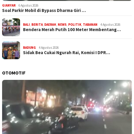
GIANYAR
6 Agustus 2026
Soal Parkir Mobil di Bypass Dharma Giri …
BALI
,
BERITA
,
DAERAH
,
NEWS
,
POLITIK
,
TABANAN
4 Agustus 2026
Bendera Merah Putih 100 Meter Membentang…
BADUNG
4 Agustus 2026
Sidak Bea Cukai Ngurah Rai, Komisi I DPR…
OTOMOTIF