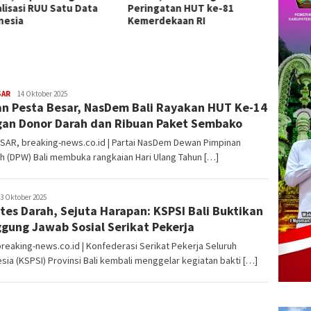
ngatan HUT ke-81
Pengawasan
Sanja
rdekaan RI
Nasion
SAR
admin
14 Oktober 2025
n Pesta Besar, NasDem Bali Rayakan HUT Ke-14
an Donor Darah dan Ribuan Paket Sembako
SAR, breaking-news.co.id | Partai NasDem Dewan Pimpinan
h (DPW) Bali membuka rangkaian Hari Ulang Tahun […]
min
3 Oktober 2025
tes Darah, Sejuta Harapan: KSPSI Bali Buktikan
gung Jawab Sosial Serikat Pekerja
breaking-news.co.id | Konfederasi Serikat Pekerja Seluruh
sia (KSPSI) Provinsi Bali kembali menggelar kegiatan bakti […]