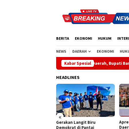
Loncat
ke
konten
BERITA
EKONOMI
HUKUM
INTER
NEWS
DAERAH
EKONOMI
HUK
Apresiasi Sinergi Pusat-Daerah, Bupati Bangli Buka Sosialis
Kabar Spesial
HEADLINES
«
Apresiasi Sinergi Pusat-
Wabu
akan Langit Biru
Daerah, Bupati Bangli Buka
Sant
okrat di Pantai