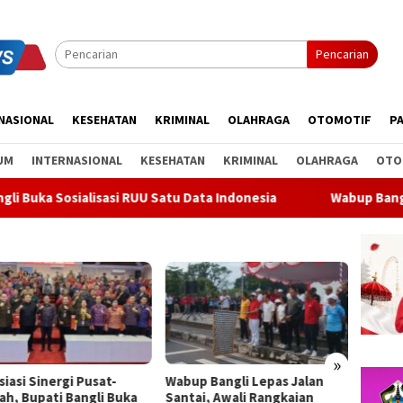
Pencarian
NASIONAL
KESEHATAN
KRIMINAL
OLAHRAGA
OTOMOTIF
PA
UM
INTERNASIONAL
KESEHATAN
KRIMINAL
OLAHRAGA
OTO
asi RUU Satu Data Indonesia
Wabup Bangli Lepas Jalan Sa
»
p Bangli Lepas Jalan
Soal Parkir Mobil di Bypass
Bender
ai, Awali Rangkaian
Dharma Giri di Gianyar, Nihil
Meter