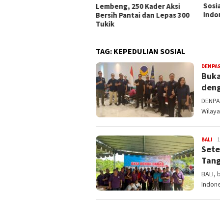
Sosialisasi RUU Satu Data
Peri
beng, 250 Kader Aksi
Indonesia
Keme
sih Pantai dan Lepas 300
ik
TAG:
KEPEDULIAN SOSIAL
DENPA
Buka
deng
DENPA
Wilaya
BALI
ad
1
Sete
Tang
BALI, 
Indone