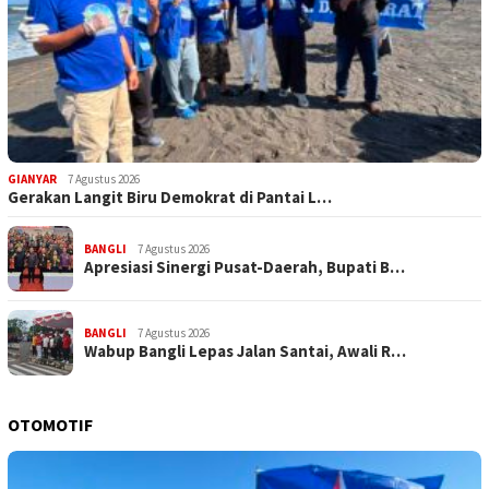
GIANYAR
7 Agustus 2026
Gerakan Langit Biru Demokrat di Pantai L…
BANGLI
7 Agustus 2026
Apresiasi Sinergi Pusat-Daerah, Bupati B…
BANGLI
7 Agustus 2026
Wabup Bangli Lepas Jalan Santai, Awali R…
OTOMOTIF