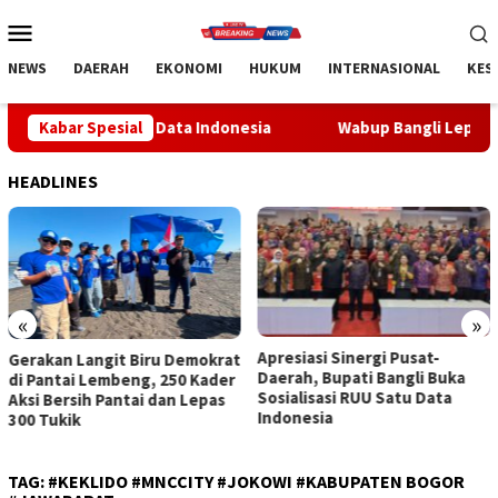
Loncat
Menu
ke
Mobile
konten
NEWS
DAERAH
EKONOMI
HUKUM
INTERNASIONAL
KES
U Satu Data Indonesia
Kabar Spesial
Wabup Bangli Lepas Jalan Santai, 
HEADLINES
«
»
Apresiasi Sinergi Pusat-
Wabup Bangli Lepas Jalan
Daerah, Bupati Bangli Buka
Santai, Awali Rangkaian
Sosialisasi RUU Satu Data
Peringatan HUT ke-81
Indonesia
Kemerdekaan RI
TAG:
#KEKLIDO #MNCCITY #JOKOWI #KABUPATEN BOGOR