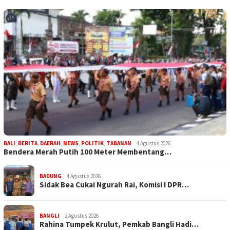
BALI
,
BERITA
,
DAERAH
,
NEWS
,
POLITIK
,
TABANAN
4 Agustus 2026
Bendera Merah Putih 100 Meter Membentang…
BADUNG
4 Agustus 2026
Sidak Bea Cukai Ngurah Rai, Komisi I DPR…
BANGLI
2 Agustus 2026
Rahina Tumpek Krulut, Pemkab Bangli Hadi…