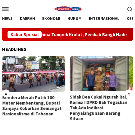
Loncat
Menu
ke
Mobile
konten
NEWS
DAERAH
EKONOMI
HUKUM
INTERNASIONAL
KES
ina Tumpek Krulut, Pemkab Bangli Hadirkan Pengobatan Gratis
Kabar Spesial
HEADLINES
«
»
Sidak Bea Cukai Ngurah Rai,
Rahina Tumpek Krulut,
Komisi I DPRD Bali Tegaskan
Pemkab Bangli Hadirkan
Tak Ada Indikasi
Pengobatan Gratis di Empat
Penyalahgunaan Barang
Kecamatan Wujudkan
Sitaan
Pelayanan Kesehatan
Berlandaskan Kasih Sayang