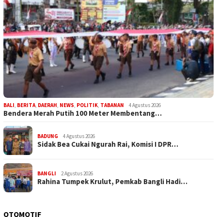
BALI
,
BERITA
,
DAERAH
,
NEWS
,
POLITIK
,
TABANAN
4 Agustus 2026
Bendera Merah Putih 100 Meter Membentang…
BADUNG
4 Agustus 2026
Sidak Bea Cukai Ngurah Rai, Komisi I DPR…
BANGLI
2 Agustus 2026
Rahina Tumpek Krulut, Pemkab Bangli Hadi…
OTOMOTIF