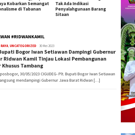
da Indikasi
Pengobatan Gratis di Empat
2026 d
alahgunaan Barang
Kecamatan Wujudkan
Presta
an
Pelayanan Kesehatan
Berlandaskan Kasih Sayang
AWAN #RIDWANKAMIL
 RAYA
,
UNCATEGORIZED
admin
30 Mei 2023
 Bupati Bogor Iwan Setiawan Dampingi Gubernur
r Ridwan Kamil Tinjau Lokasi Pembangunan
r Khusus Tambang
posbogor, 30/05/2023 CIGUDEG- Plt. Bupati Bogor Iwan Setiawan
 langsung mendampingi Gubernur Jawa Barat Ridwan […]