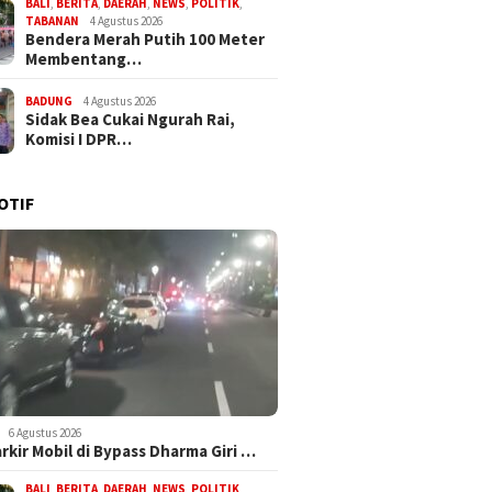
BALI
,
BERITA
,
DAERAH
,
NEWS
,
POLITIK
,
TABANAN
4 Agustus 2026
Bendera Merah Putih 100 Meter
Membentang…
BADUNG
4 Agustus 2026
Sidak Bea Cukai Ngurah Rai,
Komisi I DPR…
OTIF
6 Agustus 2026
arkir Mobil di Bypass Dharma Giri …
BALI
,
BERITA
,
DAERAH
,
NEWS
,
POLITIK
,