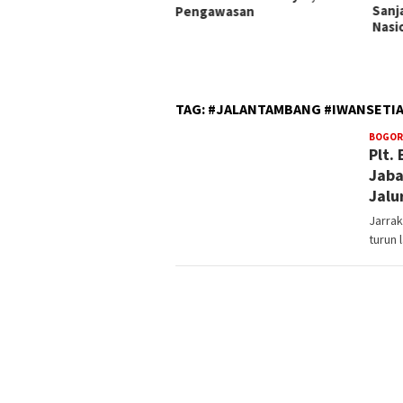
Sanjaya Kobarkan Semangat
Tak A
ngawasan
Nasionalisme di Tabanan
Peny
Sita
TAG:
#JALANTAMBANG #IWANSETI
BOGOR
Plt.
Jaba
Jalu
Jarrak
turun