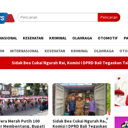
Pencarian
NASIONAL
KESEHATAN
KRIMINAL
OLAHRAGA
OTOMOTIF
PA
UM
INTERNASIONAL
KESEHATAN
KRIMINAL
OLAHRAGA
OTO
kai Ngurah Rai, Komisi I DPRD Bali Tegaskan Tak Ada Indikasi Pen
»
k Bea Cukai Ngurah Rai,
Rahina Tumpek Krulut,
ABTI B
si I DPRD Bali Tegaskan
Pemkab Bangli Hadirkan
Kejurn