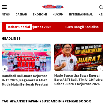
Loncat
Menu
ke
Mobile
konten
NEWS
DAERAH
EKONOMI
HUKUM
INTERNASIONAL
KES
 1 Kejurnas 2026
Kabar Spesial
GOW Bangli Sosialisasikan Pencegahan B
HEADLINES
«
»
Made Supartha Bawa Energi
GOW Bangli Sosialisasikan
Baru ABTI Bali, Tim U-19 Putra
Pencegahan Bullying di SMPN
Sabet Juara 1 Kejurnas 2026
1 Kintamani
TAG:
#IWANSETIAWAN #SUSDANDIM #PEMKABBOGOR