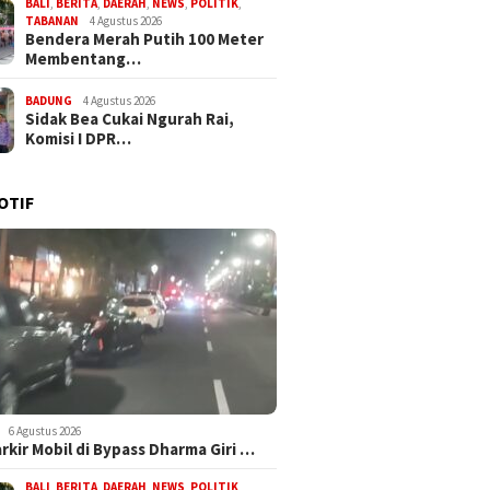
BALI
,
BERITA
,
DAERAH
,
NEWS
,
POLITIK
,
TABANAN
4 Agustus 2026
Bendera Merah Putih 100 Meter
Membentang…
BADUNG
4 Agustus 2026
Sidak Bea Cukai Ngurah Rai,
Komisi I DPR…
OTIF
6 Agustus 2026
arkir Mobil di Bypass Dharma Giri …
BALI
,
BERITA
,
DAERAH
,
NEWS
,
POLITIK
,