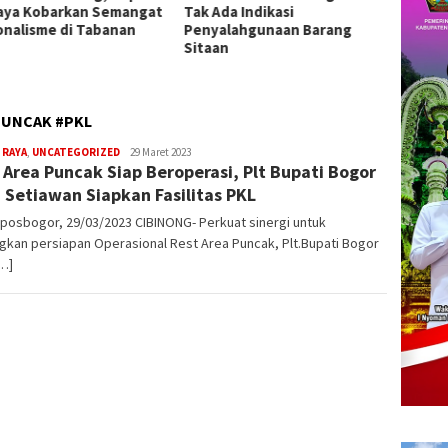
da Indikasi
Pengobatan Gratis di Empat
2026 d
alahgunaan Barang
Kecamatan Wujudkan
Presta
an
Pelayanan Kesehatan
Berlandaskan Kasih Sayang
PUNCAK #PKL
 RAYA
,
UNCATEGORIZED
admin
29 Maret 2023
 Area Puncak Siap Beroperasi, Plt Bupati Bogor
 Setiawan Siapkan Fasilitas PKL
posbogor, 29/03/2023 CIBINONG- Perkuat sinergi untuk
kan persiapan Operasional Rest Area Puncak, Plt.Bupati Bogor
[…]