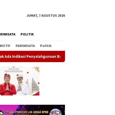
JUMAT, 7 AGUSTUS 2026
RIWISATA
POLITIK
MOTIF
PARIWISATA
Politik
enyalahgunaan Barang Sitaan
Rahina Tumpek Krulut, Pemk
ali Lepas Kontingen ke
Bendera
Soal Parkir Mobil di Bypass
as Bola Tangan Junior
Meter M
Dharma Giri di Gianyar, Nihil