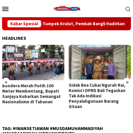
Loncat
Menu
ke
Mobile
konten
 Tumpek Krulut, Pemkab Bangli Hadirkan Pengobatan Gratis di
Kabar Spesial
HEADLINES
«
»
Sidak Bea Cukai Ngurah Rai,
Rahina Tumpek Krulut,
Komisi I DPRD Bali Tegaskan
Pemkab Bangli Hadirkan
Tak Ada Indikasi
Pengobatan Gratis di Empat
Penyalahgunaan Barang
Kecamatan Wujudkan
Sitaan
Pelayanan Kesehatan
Berlandaskan Kasih Sayang
TAG:
#IWANSETIAWAN #MUSDAMUHAMMADIYAH