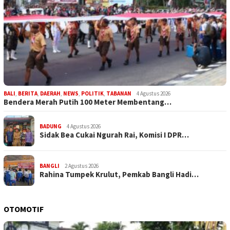
BALI
,
BERITA
,
DAERAH
,
NEWS
,
POLITIK
,
TABANAN
4 Agustus 2026
Bendera Merah Putih 100 Meter Membentang…
BADUNG
4 Agustus 2026
Sidak Bea Cukai Ngurah Rai, Komisi I DPR…
BANGLI
2 Agustus 2026
Rahina Tumpek Krulut, Pemkab Bangli Hadi…
OTOMOTIF