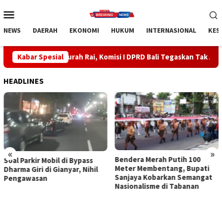
Loncat
Menu
ke
Mobile
konten
NEWS
DAERAH
EKONOMI
HUKUM
INTERNASIONAL
KES
gurah Rai, Komisi I DPRD Bali Tegaskan Tak Ada Indikasi Penyala
Kabar Spesial
HEADLINES
«
»
Bendera Merah Putih 100
Sidak Bea Cukai Ngurah Rai,
Meter Membentang, Bupati
Komisi I DPRD Bali Tegaskan
Sanjaya Kobarkan Semangat
Tak Ada Indikasi
Nasionalisme di Tabanan
Penyalahgunaan Barang
Sitaan