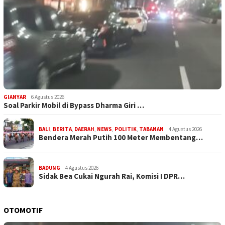
GIANYAR
6 Agustus 2026
Soal Parkir Mobil di Bypass Dharma Giri …
BALI
,
BERITA
,
DAERAH
,
NEWS
,
POLITIK
,
TABANAN
4 Agustus 2026
Bendera Merah Putih 100 Meter Membentang…
BADUNG
4 Agustus 2026
Sidak Bea Cukai Ngurah Rai, Komisi I DPR…
OTOMOTIF