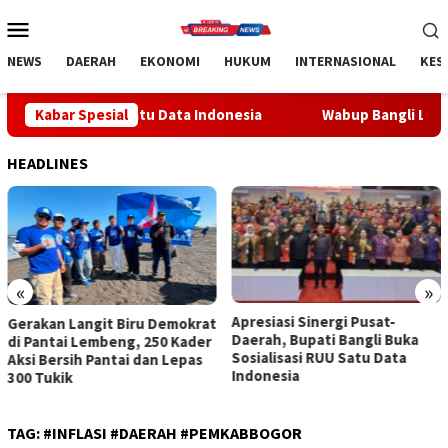
Loncat
Menu
ke
Mobile
konten
NEWS
DAERAH
EKONOMI
HUKUM
INTERNASIONAL
KES
 RUU Satu Data Indonesia
Kabar Spesial
Wabup Bangli Lepas Jalan Santa
HEADLINES
«
»
Apresiasi Sinergi Pusat-
Wabup Bangli Lepas Jalan
Daerah, Bupati Bangli Buka
Santai, Awali Rangkaian
Sosialisasi RUU Satu Data
Peringatan HUT ke-81
Indonesia
Kemerdekaan RI
TAG:
#INFLASI #DAERAH #PEMKABBOGOR