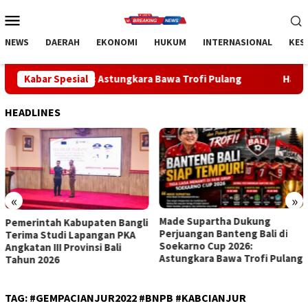
Loncat
Menu
ke
Mobile
konten
NEWS
DAERAH
EKONOMI
HUKUM
INTERNASIONAL
KES
26: Astungkara Bawa Trofi Pulang
Kabar Spesial
Handball Bali Juara K
HEADLINES
«
»
Made Supartha Dukung
Handball Bali Juara Kejurnas
Perjuangan Banteng Bali di
U-19 2026, Regenerasi Atlet
Soekarno Cup 2026:
Muda Mulai Berbuah Prestasi
Astungkara Bawa Trofi Pulang
TAG:
#GEMPACIANJUR2022 #BNPB #KABCIANJUR