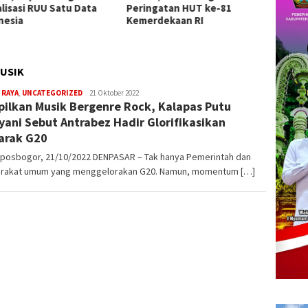
ngatan HUT ke-81
Pengawasan
Sanja
rdekaan RI
Nasion
USIK
 RAYA
,
UNCATEGORIZED
admin
21 Oktober 2022
ilkan Musik Bergenre Rock, Kalapas Putu
yani Sebut Antrabez Hadir Glorifikasikan
arak G20
kposbogor, 21/10/2022 DENPASAR – Tak hanya Pemerintah dan
rakat umum yang menggelorakan G20. Namun, momentum […]