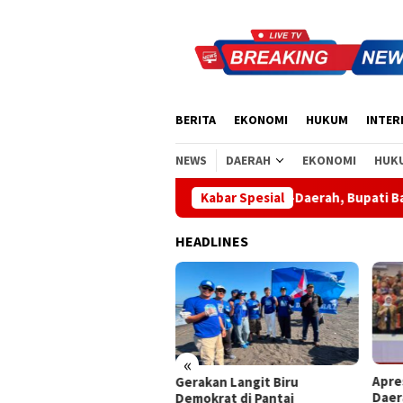
Loncat
ke
konten
BERITA
EKONOMI
HUKUM
INTER
NEWS
DAERAH
EKONOMI
HUK
Apresiasi Sinergi Pusat-Daerah, Bupati Bangli Buka Sosial
Kabar Spesial
HEADLINES
«
Apresiasi Sinergi Pusat-
Wabu
akan Langit Biru
Daerah, Bupati Bangli Buka
Sant
okrat di Pantai