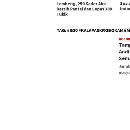
Sosialisasi RUU Satu Data
Peri
beng, 250 Kader Aksi
Indonesia
Keme
sih Pantai dan Lepas 300
ik
TAG:
#G20 #KALAPASKROBOKAN #M
BOGOR
Tamp
Andi
Sem
Jarra
masya