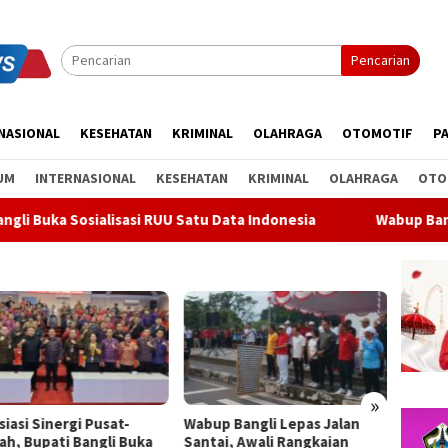
Pencarian
NASIONAL
KESEHATAN
KRIMINAL
OLAHRAGA
OTOMOTIF
PA
UM
INTERNASIONAL
KESEHATAN
KRIMINAL
OLAHRAGA
OTO
isasi RUU Satu Data Indonesia
Wabup Bangli Lepas Jalan 
»
p Bangli Lepas Jalan
Soal Parkir Mobil di Bypass
Bender
ai, Awali Rangkaian
Dharma Giri di Gianyar, Nihil
Meter