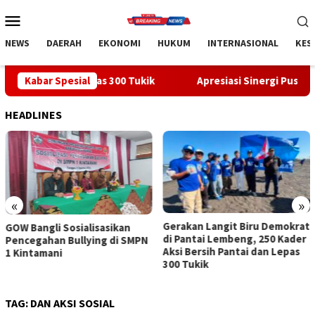
Loncat
Menu
ke
Mobile
konten
NEWS
DAERAH
EKONOMI
HUKUM
INTERNASIONAL
KES
 Lepas 300 Tukik
Kabar Spesial
Apresiasi Sinergi Pusat-Daerah, Bupati 
HEADLINES
«
»
Gerakan Langit Biru Demokrat
Apresiasi Sinergi Pusat-
di Pantai Lembeng, 250 Kader
Daerah, Bupati Bangli Buka
Aksi Bersih Pantai dan Lepas
Sosialisasi RUU Satu Data
300 Tukik
Indonesia
TAG:
DAN AKSI SOSIAL