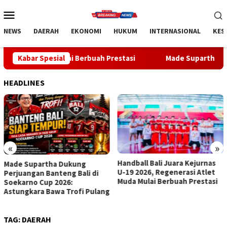
Loncat
Menu
ke
Mobile
konten
NEWS
DAERAH
EKONOMI
HUKUM
INTERNASIONAL
KES
Mulai Berbuah Prestasi
Kabar Spesial
Made Supartha Bawa Energi Baru A
HEADLINES
«
»
Handball Bali Juara Kejurnas
Made Supartha Bawa Energi
U-19 2026, Regenerasi Atlet
Baru ABTI Bali, Tim U-19 Putra
Muda Mulai Berbuah Prestasi
Sabet Juara 1 Kejurnas 2026
TAG:
DAERAH