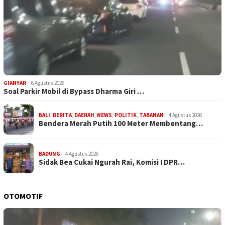
GIANYAR
6 Agustus 2026
Soal Parkir Mobil di Bypass Dharma Giri …
BALI
,
BERITA
,
DAERAH
,
NEWS
,
POLITIK
,
TABANAN
4 Agustus 2026
Bendera Merah Putih 100 Meter Membentang…
BADUNG
4 Agustus 2026
Sidak Bea Cukai Ngurah Rai, Komisi I DPR…
OTOMOTIF