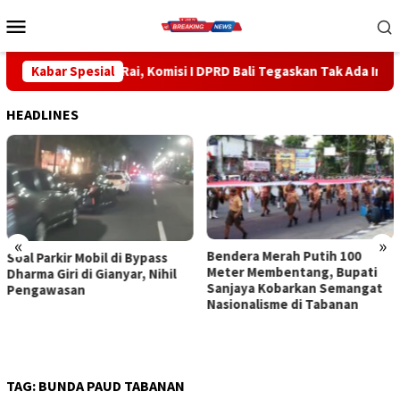
Loncat
Menu
ke
Mobile
konten
h Rai, Komisi I DPRD Bali Tegaskan Tak Ada Indikasi Penyalahgun
Kabar Spesial
HEADLINES
«
»
Bendera Merah Putih 100
Sidak Bea Cukai Ngurah Rai,
Meter Membentang, Bupati
Komisi I DPRD Bali Tegaskan
Sanjaya Kobarkan Semangat
Tak Ada Indikasi
Nasionalisme di Tabanan
Penyalahgunaan Barang
Sitaan
TAG:
BUNDA PAUD TABANAN