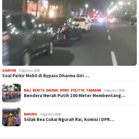
GIANYAR
6 Agustus 2026
Soal Parkir Mobil di Bypass Dharma Giri …
BALI
,
BERITA
,
DAERAH
,
NEWS
,
POLITIK
,
TABANAN
4 Agustus 2026
Bendera Merah Putih 100 Meter Membentang…
BADUNG
4 Agustus 2026
Sidak Bea Cukai Ngurah Rai, Komisi I DPR…