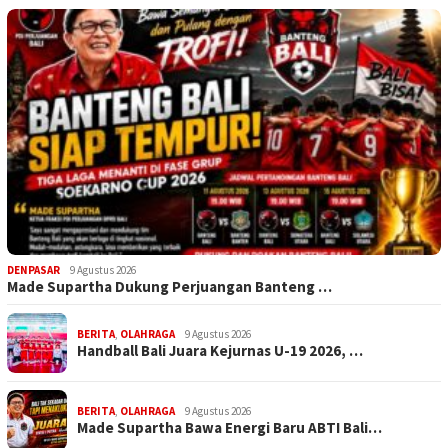
DENPASAR
9 Agustus 2026
Made Supartha Dukung Perjuangan Banteng …
BERITA
,
OLAHRAGA
9 Agustus 2026
Handball Bali Juara Kejurnas U-19 2026, …
BERITA
,
OLAHRAGA
9 Agustus 2026
Made Supartha Bawa Energi Baru ABTI Bali…