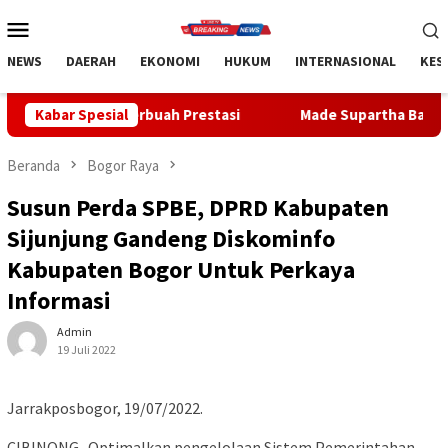
Loncat
Menu
ke
Mobile
konten
NEWS
DAERAH
EKONOMI
HUKUM
INTERNASIONAL
KES
 Berbuah Prestasi
Kabar Spesial
Made Supartha Bawa Energi Baru ABTI Ba
Beranda
Bogor Raya
Susun Perda SPBE, DPRD Kabupaten
Sijunjung Gandeng Diskominfo
Kabupaten Bogor Untuk Perkaya
Informasi
Admin
19 Juli 2022
Jarrakposbogor, 19/07/2022.
CIBINONG- Optimalkan pengelolaan Sistem Pemerintahan