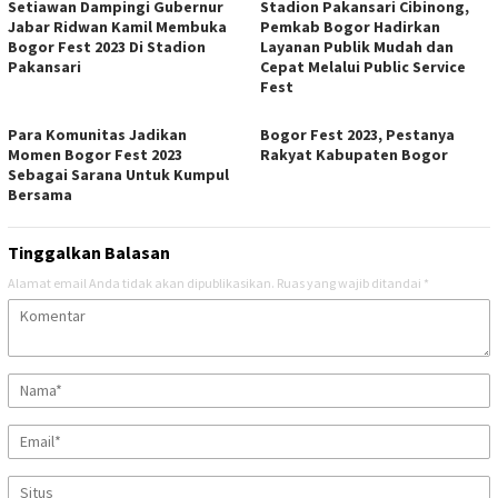
Setiawan Dampingi Gubernur
Stadion Pakansari Cibinong,
Jabar Ridwan Kamil Membuka
Pemkab Bogor Hadirkan
Bogor Fest 2023 Di Stadion
Layanan Publik Mudah dan
Pakansari
Cepat Melalui Public Service
Fest
Para Komunitas Jadikan
Bogor Fest 2023, Pestanya
Momen Bogor Fest 2023
Rakyat Kabupaten Bogor
Sebagai Sarana Untuk Kumpul
Bersama
Tinggalkan Balasan
Alamat email Anda tidak akan dipublikasikan.
Ruas yang wajib ditandai
*