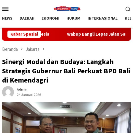
Loncat
Menu
ke
Mobile
konten
NEWS
DAERAH
EKONOMI
HUKUM
INTERNASIONAL
KES
a
Kabar Spesial
Wabup Bangli Lepas Jalan Santai, Awali Rangkaian Per
Beranda
Jakarta
Sinergi Modal dan Budaya: Langkah
Strategis Gubernur Bali Perkuat BPD Bali
di Kemendagri
Admin
24 Januari 2026