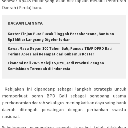
sebesar Rp445 miliar yang akan ditetapkan melalui Peraturan
Daerah (Perda) baru.
BACAAN LAINNYA
Koster Tinjau Pura Pucak Tinggah Pascabencana, Bantuan
Rp1 Miliar Langsung Digelontorkan
Kawal Masa Depan 100 Tahun Bali, Pansus TRAP DPRD Bali
Terima Apresiasi Keempat dari Gubernur Koster
Ekonomi Bali 2025 Melejit 5,82%, Jadi Provinsi dengan
Kemiskinan Terendah di Indonesia
Kebijakan ini dipandang sebagai langkah strategis untuk
memperkuat peran BPD Bali sebagai penopang utama
perekonomian daerah sekaligus meningkatkan daya saing bank
daerah ditengah persaingan dengan perbankan swasta
nasional.
Sebelumnya, pengesahan raperda tersebut telah dilakukan