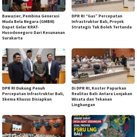
Bawazier, Pembina Generasi
DPR RI “Gas” Percepatan
Muda Bela Negara (GMBN)
Infrastruktur Bali, Proyek
Dapat Gelar KRAT-
Strategis Tak Boleh Tertunda
Husodonegoro Dari Kesunanan
Surakarta
DPR RI Dukung Penuh
Di DPR RI, Koster Paparkan
Percepatan Infrastruktur Bali,
Realitas Bali: Antara Lonjakan
Skema Khusus Disiapkan
Wisata dan Tekanan
Lingkungan