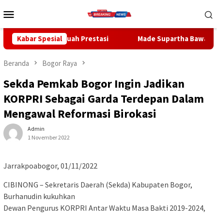
Loncat
Menu
ke
Mobile
konten
buah Prestasi
Kabar Spesial
Made Supartha Bawa Energi Baru ABTI Bali, 
Beranda
Bogor Raya
Sekda Pemkab Bogor Ingin Jadikan
KORPRI Sebagai Garda Terdepan Dalam
Mengawal Reformasi Birokasi
Admin
1 November 2022
Jarrakpoabogor, 01/11/2022
CIBINONG – Sekretaris Daerah (Sekda) Kabupaten Bogor,
Burhanudin kukuhkan
Dewan Pengurus KORPRI Antar Waktu Masa Bakti 2019-2024,