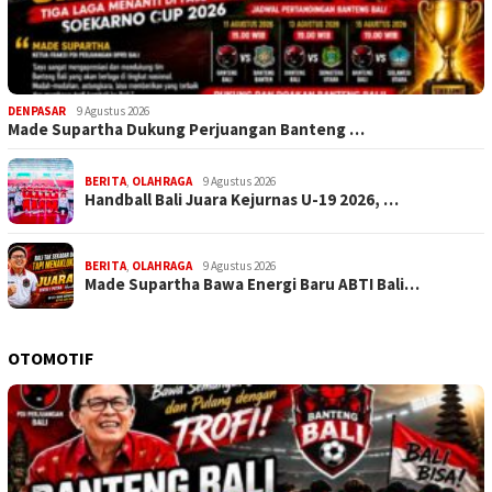
DENPASAR
9 Agustus 2026
Made Supartha Dukung Perjuangan Banteng …
BERITA
,
OLAHRAGA
9 Agustus 2026
Handball Bali Juara Kejurnas U-19 2026, …
BERITA
,
OLAHRAGA
9 Agustus 2026
Made Supartha Bawa Energi Baru ABTI Bali…
OTOMOTIF