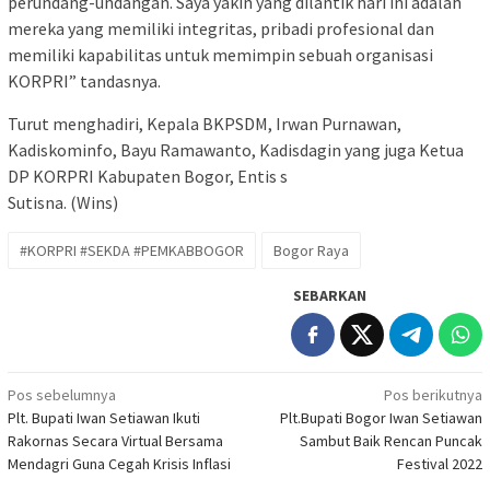
perundang-undangan. Saya yakin yang dilantik hari ini adalah
mereka yang memiliki integritas, pribadi profesional dan
memiliki kapabilitas untuk memimpin sebuah organisasi
KORPRI” tandasnya.
Turut menghadiri, Kepala BKPSDM, Irwan Purnawan,
Kadiskominfo, Bayu Ramawanto, Kadisdagin yang juga Ketua
DP KORPRI Kabupaten Bogor, Entis s
Sutisna. (Wins)
#KORPRI #SEKDA #PEMKABBOGOR
Bogor Raya
SEBARKAN
Navigasi
Pos sebelumnya
Pos berikutnya
Plt. Bupati Iwan Setiawan Ikuti
Plt.Bupati Bogor Iwan Setiawan
pos
Rakornas Secara Virtual Bersama
Sambut Baik Rencan Puncak
Mendagri Guna Cegah Krisis Inflasi
Festival 2022