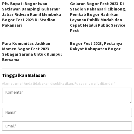
Plt. Bupati Bogor Iwan
Gelaran Bogor Fest 2023 Di
Setiawan Dampingi Gubernur
Stadion Pakansari Cibinong,
Jabar Ridwan Kamil Membuka
Pemkab Bogor Hadirkan
Bogor Fest 2023 Di Stadion
Layanan Publik Mudah dan
Pakansari
Cepat Melalui Public Service
Fest
Para Komunitas Jadikan
Bogor Fest 2023, Pestanya
Momen Bogor Fest 2023
Rakyat Kabupaten Bogor
Sebagai Sarana Untuk Kumpul
Bersama
Tinggalkan Balasan
Alamat email Anda tidak akan dipublikasikan.
Ruas yang wajib ditandai
*