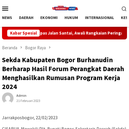
Loncat
Menu
ke
Mobile
konten
NEWS
DAERAH
EKONOMI
HUKUM
INTERNASIONAL
KES
i Lepas Jalan Santai, Awali Rangkaian Peringatan HUT ke-81 Ke
Kabar Spesial
Beranda
Bogor Raya
Sekda Kabupaten Bogor Burhanudin
Berharap Hasil Forum Perangkat Daerah
Menghasilkan Rumusan Program Kerja
2024
Admin
21 Februari 2023
Jarrakposbogor, 22/02/2023
CISARUA-Mewakili Plt. Bupati Bogor, Sekretaris Daerah (Sekda)