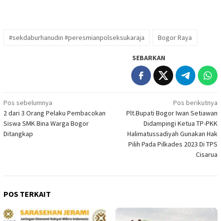
#sekdaburhanudin #peresmianpolseksukaraja
Bogor Raya
SEBARKAN
Navigasi
Pos sebelumnya
Pos berikutnya
2 dari 3 Orang Pelaku Pembacokan
Plt.Bupati Bogor Iwan Setiawan
pos
Siswa SMK Bina Warga Bogor
Didampingi Ketua TP-PKK
Ditangkap
Halimatussadiyah Gunakan Hak
Pilih Pada Pilkades 2023 Di TPS
Cisarua
POS TERKAIT