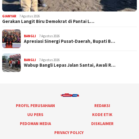
GIANYAR
7 Agustus 2026
Gerakan Langit Biru Demokrat di Pantai L…
BANGLI
7 Agustus 2026
Apresiasi Sinergi Pusat-Daerah, Bupati B…
BANGLI
7 Agustus 2026
Wabup Bangli Lepas Jalan Santai, Awali R…
PROFIL PERUSAHAAN
REDAKSI
UU PERS
KODE ETIK
PEDOMAN MEDIA
DISKLAIMER
PRIVACY POLICY