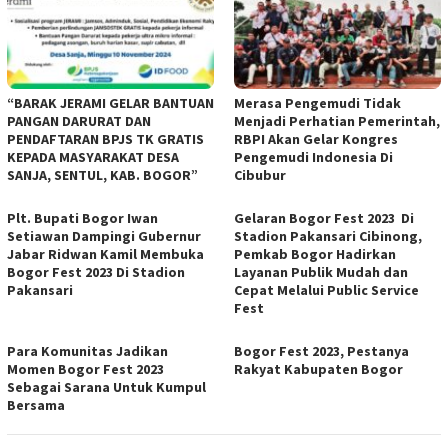
“BARAK JERAMI GELAR BANTUAN
Merasa Pengemudi Tidak
PANGAN DARURAT DAN
Menjadi Perhatian Pemerintah,
PENDAFTARAN BPJS TK GRATIS
RBPI Akan Gelar Kongres
KEPADA MASYARAKAT DESA
Pengemudi Indonesia Di
SANJA, SENTUL, KAB. BOGOR”
Cibubur
Plt. Bupati Bogor Iwan
Gelaran Bogor Fest 2023 Di
Setiawan Dampingi Gubernur
Stadion Pakansari Cibinong,
Jabar Ridwan Kamil Membuka
Pemkab Bogor Hadirkan
Bogor Fest 2023 Di Stadion
Layanan Publik Mudah dan
Pakansari
Cepat Melalui Public Service
Fest
Para Komunitas Jadikan
Bogor Fest 2023, Pestanya
Momen Bogor Fest 2023
Rakyat Kabupaten Bogor
Sebagai Sarana Untuk Kumpul
Bersama