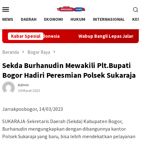
Loncat
Menu
ke
Mobile
konten
NEWS
DAERAH
EKONOMI
HUKUM
INTERNASIONAL
KES
ndonesia
Kabar Spesial
Wabup Bangli Lepas Jalan Santai, Awali Rangka
Beranda
Bogor Raya
Sekda Burhanudin Mewakili Plt.Bupati
Bogor Hadiri Peresmian Polsek Sukaraja
Admin
14 Maret 2023
Jarrakposbogor, 14/03/2023
SUKARAJA-Sekretaris Daerah (Sekda) Kabupaten Bogor,
Burhanudin mengungkapkan dengan dibangunnya kantor
Polsek Sukaraja yang baru, bisa lebih mendekatkan pelayanan