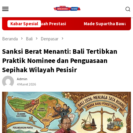
Loncat
Menu
ke
Mobile
konten
ah Prestasi
Kabar Spesial
Made Supartha Bawa Energi Baru ABTI Bali, T
Beranda
Bali
Denpasar
Sanksi Berat Menanti: Bali Tertibkan
Praktik Nominee dan Penguasaan
Sepihak Wilayah Pesisir
Admin
4 Maret 2026