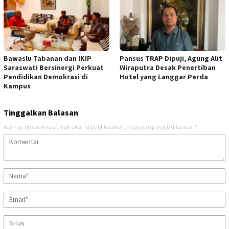
Bawaslu Tabanan dan IKIP
Pansus TRAP Dipuji, Agung Alit
Saraswati Bersinergi Perkuat
Wiraputra Desak Penertiban
Pendidikan Demokrasi di
Hotel yang Langgar Perda
Kampus
Tinggalkan Balasan
Alamat email Anda tidak akan dipublikasikan.
Ruas yang wajib ditandai
*