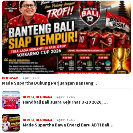
DENPASAR
9 Agustus 2026
Made Supartha Dukung Perjuangan Banteng …
BERITA
,
OLAHRAGA
9 Agustus 2026
Handball Bali Juara Kejurnas U-19 2026, …
BERITA
,
OLAHRAGA
9 Agustus 2026
Made Supartha Bawa Energi Baru ABTI Bali…