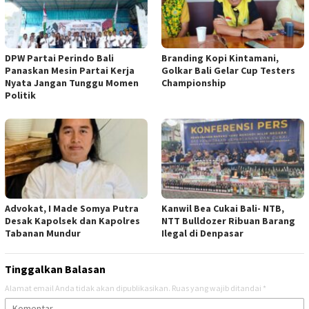
DPW Partai Perindo Bali
Branding Kopi Kintamani,
Panaskan Mesin Partai Kerja
Golkar Bali Gelar Cup Testers
Nyata Jangan Tunggu Momen
Championship
Politik
Advokat, I Made Somya Putra
Kanwil Bea Cukai Bali- NTB,
Desak Kapolsek dan Kapolres
NTT Bulldozer Ribuan Barang
Tabanan Mundur
Ilegal di Denpasar
Tinggalkan Balasan
Alamat email Anda tidak akan dipublikasikan.
Ruas yang wajib ditandai
*