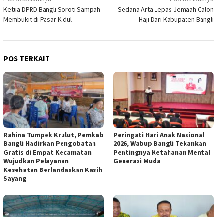
Navigasi
Ketua DPRD Bangli Soroti Sampah
Sedana Arta Lepas Jemaah Calon
pos
Membukit di Pasar Kidul
Haji Dari Kabupaten Bangli
POS TERKAIT
Rahina Tumpek Krulut, Pemkab
Peringati Hari Anak Nasional
Bangli Hadirkan Pengobatan
2026, Wabup Bangli Tekankan
Gratis di Empat Kecamatan
Pentingnya Ketahanan Mental
Wujudkan Pelayanan
Generasi Muda
Kesehatan Berlandaskan Kasih
Sayang