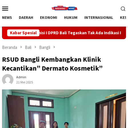
Loncat
Menu
ke
Mobile
konten
NEWS
DAERAH
EKONOMI
HUKUM
INTERNASIONAL
KES
 DPRD Bali Tegaskan Tak Ada Indikasi Penyalahgunaan Barang Sitaa
Kabar Spesial
Beranda
Bali
Bangli
RSUD Bangli Kembangkan Klinik
Kecantikan” Dermato Kosmetik”
Admin
21 Mei 2025