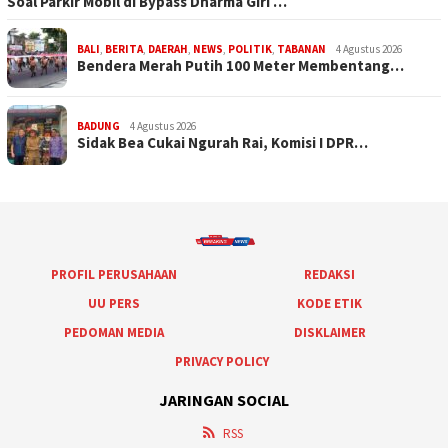
Soal Parkir Mobil di Bypass Dharma Giri …
BALI
,
BERITA
,
DAERAH
,
NEWS
,
POLITIK
,
TABANAN
4 Agustus 2026
Bendera Merah Putih 100 Meter Membentang…
BADUNG
4 Agustus 2026
Sidak Bea Cukai Ngurah Rai, Komisi I DPR…
PROFIL PERUSAHAAN
REDAKSI
UU PERS
KODE ETIK
PEDOMAN MEDIA
DISKLAIMER
PRIVACY POLICY
JARINGAN SOCIAL
RSS