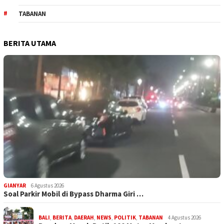
TABANAN
BERITA UTAMA
GIANYAR
6 Agustus 2026
Soal Parkir Mobil di Bypass Dharma Giri …
BALI
,
BERITA
,
DAERAH
,
NEWS
,
POLITIK
,
TABANAN
4 Agustus 2026