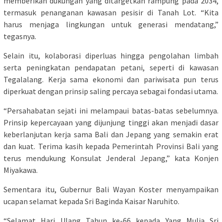
memberikan dukungan yang ditargetkan rampung pada 2034,
termasuk penanganan kawasan pesisir di Tanah Lot. “Kita
harus menjaga lingkungan untuk generasi mendatang,”
tegasnya.
Selain itu, kolaborasi diperluas hingga pengolahan limbah
serta peningkatan pendapatan petani, seperti di kawasan
Tegalalang. Kerja sama ekonomi dan pariwisata pun terus
diperkuat dengan prinsip saling percaya sebagai fondasi utama.
“Persahabatan sejati ini melampaui batas-batas sebelumnya.
Prinsip kepercayaan yang dijunjung tinggi akan menjadi dasar
keberlanjutan kerja sama Bali dan Jepang yang semakin erat
dan kuat. Terima kasih kepada Pemerintah Provinsi Bali yang
terus mendukung Konsulat Jenderal Jepang,” kata Konjen
Miyakawa.
Sementara itu, Gubernur Bali Wayan Koster menyampaikan
ucapan selamat kepada Sri Baginda Kaisar Naruhito.
“Selamat Hari Ulang Tahun ke-66 kepada Yang Mulia Sri