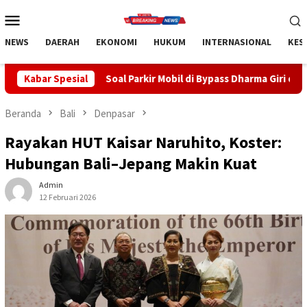
Loncat
Menu
ke
Mobile
konten
NEWS
DAERAH
EKONOMI
HUKUM
INTERNASIONAL
KES
oal Parkir Mobil di Bypass Dharma Giri di Gianyar, Nihil Pengawas
Kabar Spesial
Beranda
Bali
Denpasar
Rayakan HUT Kaisar Naruhito, Koster:
Hubungan Bali–Jepang Makin Kuat
Admin
12 Februari 2026