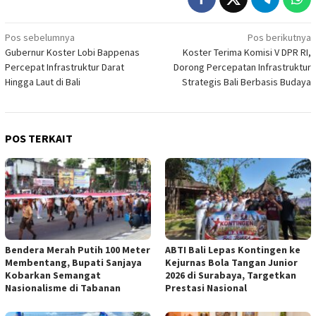
Navigasi
Pos sebelumnya
Pos berikutnya
Gubernur Koster Lobi Bappenas
Koster Terima Komisi V DPR RI,
pos
Percepat Infrastruktur Darat
Dorong Percepatan Infrastruktur
Hingga Laut di Bali
Strategis Bali Berbasis Budaya
POS TERKAIT
Bendera Merah Putih 100 Meter
ABTI Bali Lepas Kontingen ke
Membentang, Bupati Sanjaya
Kejurnas Bola Tangan Junior
Kobarkan Semangat
2026 di Surabaya, Targetkan
Nasionalisme di Tabanan
Prestasi Nasional