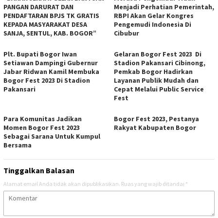
PANGAN DARURAT DAN
Menjadi Perhatian Pemerintah,
PENDAFTARAN BPJS TK GRATIS
RBPI Akan Gelar Kongres
KEPADA MASYARAKAT DESA
Pengemudi Indonesia Di
SANJA, SENTUL, KAB. BOGOR”
Cibubur
Plt. Bupati Bogor Iwan
Gelaran Bogor Fest 2023 Di
Setiawan Dampingi Gubernur
Stadion Pakansari Cibinong,
Jabar Ridwan Kamil Membuka
Pemkab Bogor Hadirkan
Bogor Fest 2023 Di Stadion
Layanan Publik Mudah dan
Pakansari
Cepat Melalui Public Service
Fest
Para Komunitas Jadikan
Bogor Fest 2023, Pestanya
Momen Bogor Fest 2023
Rakyat Kabupaten Bogor
Sebagai Sarana Untuk Kumpul
Bersama
Tinggalkan Balasan
Alamat email Anda tidak akan dipublikasikan.
Ruas yang wajib ditandai
*