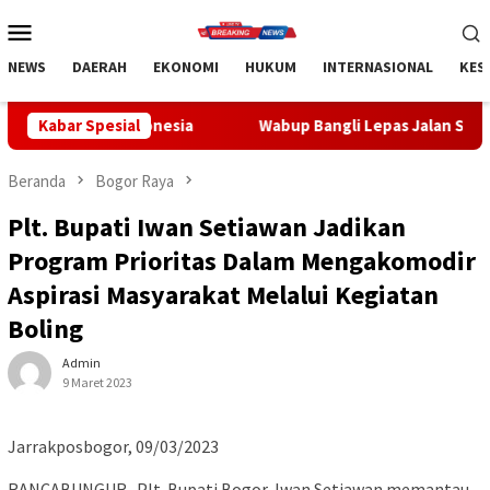
Loncat
Menu
ke
Mobile
konten
NEWS
DAERAH
EKONOMI
HUKUM
INTERNASIONAL
KES
Indonesia
Kabar Spesial
Wabup Bangli Lepas Jalan Santai, Awali Rangk
Beranda
Bogor Raya
Plt. Bupati Iwan Setiawan Jadikan
Program Prioritas Dalam Mengakomodir
Aspirasi Masyarakat Melalui Kegiatan
Boling
Admin
9 Maret 2023
Jarrakposbogor, 09/03/2023
RANCABUNGUR- Plt. Bupati Bogor, Iwan Setiawan memantau