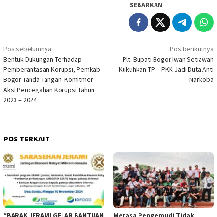
SEBARKAN
Navigasi
Pos sebelumnya
Pos berikutnya
Bentuk Dukungan Terhadap
Plt. Bupati Bogor Iwan Setiawan
pos
Pemberantasan Korupsi, Pemkab
Kukuhkan TP – PKK Jadi Duta Anti
Bogor Tanda Tangani Komitmen
Narkoba
Aksi Pencegahan Korupsi Tahun
2023 – 2024
POS TERKAIT
“BARAK JERAMI GELAR BANTUAN
Merasa Pengemudi Tidak