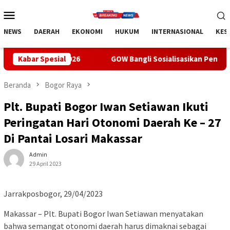
Loncat
Menu
ke
Mobile
konten
NEWS
DAERAH
EKONOMI
HUKUM
INTERNASIONAL
KES
nas 2026
Kabar Spesial
GOW Bangli Sosialisasikan Pencegahan Bullying 
Beranda
Bogor Raya
Plt. Bupati Bogor Iwan Setiawan Ikuti
Peringatan Hari Otonomi Daerah Ke – 27
Di Pantai Losari Makassar
Admin
29 April 2023
Jarrakposbogor, 29/04/2023
Makassar – Plt. Bupati Bogor Iwan Setiawan menyatakan
bahwa semangat otonomi daerah harus dimaknai sebagai