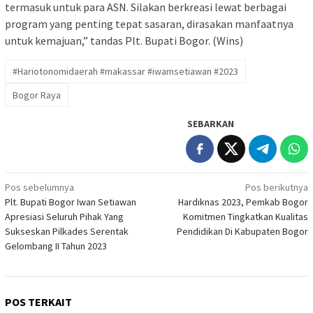
termasuk untuk para ASN. Silakan berkreasi lewat berbagai
program yang penting tepat sasaran, dirasakan manfaatnya
untuk kemajuan,” tandas Plt. Bupati Bogor. (Wins)
#Hariotonomidaerah #makassar #iwamsetiawan #2023
Bogor Raya
SEBARKAN
Navigasi
Pos sebelumnya
Pos berikutnya
Plt. Bupati Bogor Iwan Setiawan
Hardiknas 2023, Pemkab Bogor
pos
Apresiasi Seluruh Pihak Yang
Komitmen Tingkatkan Kualitas
Sukseskan Pilkades Serentak
Pendidikan Di Kabupaten Bogor
Gelombang II Tahun 2023
POS TERKAIT