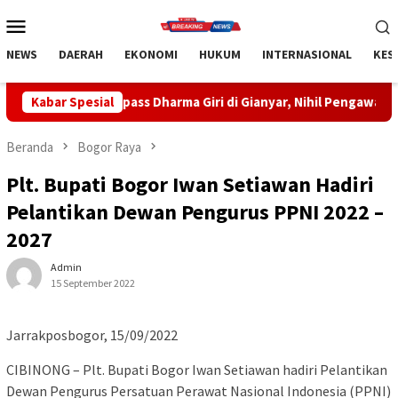
Loncat
Menu
ke
Mobile
konten
NEWS
DAERAH
EKONOMI
HUKUM
INTERNASIONAL
KES
 Parkir Mobil di Bypass Dharma Giri di Gianyar, Nihil Pengawasan
Kabar Spesial
Beranda
Bogor Raya
Plt. Bupati Bogor Iwan Setiawan Hadiri
Pelantikan Dewan Pengurus PPNI 2022 –
2027
Admin
15 September 2022
Jarrakposbogor, 15/09/2022
CIBINONG – Plt. Bupati Bogor Iwan Setiawan hadiri Pelantikan
Dewan Pengurus Persatuan Perawat Nasional Indonesia (PPNI)