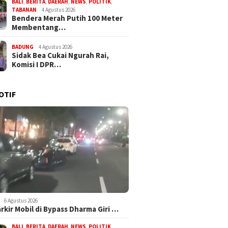
BALI
,
BERITA
,
DAERAH
,
NEWS
,
POLITIK
,
TABANAN
4 Agustus 2026
Bendera Merah Putih 100 Meter
Membentang…
BADUNG
4 Agustus 2026
Sidak Bea Cukai Ngurah Rai,
Komisi I DPR…
OTIF
6 Agustus 2026
arkir Mobil di Bypass Dharma Giri …
BALI
,
BERITA
,
DAERAH
,
NEWS
,
POLITIK
,