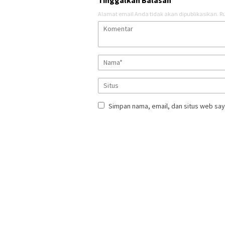
Tinggalkan Balasan
Alamat email Anda tidak akan dipublikasikan.
Ru
Simpan nama, email, dan situs web say