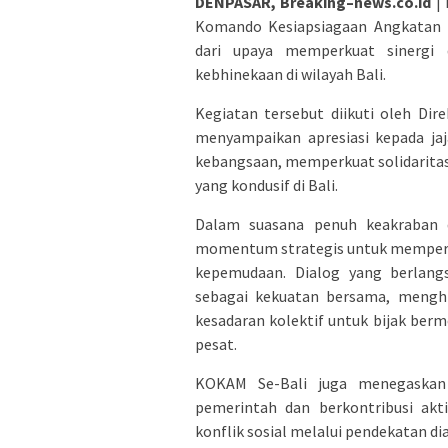
DENPASAR, Breaking–news.co.id
| 
Komando Kesiapsiagaan Angkatan 
dari upaya memperkuat sinergi
kebhinekaan di wilayah Bali.
Kegiatan tersebut diikuti oleh Dire
menyampaikan apresiasi kepada ja
kebangsaan, memperkuat solidaritas
yang kondusif di Bali.
Dalam suasana penuh keakraban 
momentum strategis untuk memperer
kepemudaan. Dialog yang berlan
sebagai kekuatan bersama, meng
kesadaran kolektif untuk bijak berm
pesat.
KOKAM Se-Bali juga menegaska
pemerintah dan berkontribusi akt
konflik sosial melalui pendekatan d