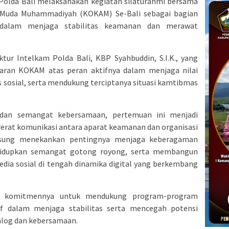
Polda Bali melaksanakan kegiatan silaturahmi bersama
Muda Muhammadiyah (KOKAM) Se-Bali sebagai bagian
 dalam menjaga stabilitas keamanan dan merawat
ktur Intelkam Polda Bali, KBP Syahbuddin, S.I.K., yang
jaran KOKAM atas peran aktifnya dalam menjaga nilai
 sosial, serta mendukung terciptanya situasi kamtibmas
dan semangat kebersamaan, pertemuan ini menjadi
at komunikasi antara aparat keamanan dan organisasi
gsung menekankan pentingnya menjaga keberagaman
hidupkan semangat gotong royong, serta membangun
edia sosial di tengah dinamika digital yang berkembang
n komitmennya untuk mendukung program-program
if dalam menjaga stabilitas serta mencegah potensi
ialog dan kebersamaan.