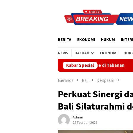
Loncat
ke
konten
BERITA
EKONOMI
HUKUM
INTER
NEWS
DAERAH
EKONOMI
HUK
an Semangat Nasionalisme di Tabanan
Kabar Spesial
Sidak Bea Cukai Ng
Beranda
Bali
Denpasar
Perkuat Sinergi d
Bali Silaturahmi 
Admin
22 Februari 2026