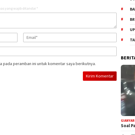
as yang wajib ditandai
*
BA
BR
UP
TA
BERIT
a pada peramban ini untuk komentar saya berikutnya.
GIANYAR
Soal P