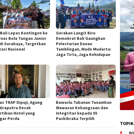
 Bali Lepas Kontingen ke
Gerakan Langit Biru
rnas Bola Tangan Junior
Demokrat Bali Gaungkan
 di Surabaya, Targetkan
Pelestarian Danau
tasi Nasional
Tamblingan, Made Mudarta:
Jaga Tirta, Jaga Kehidupan
us TRAP Dipuji, Agung
Bawaslu Tabanan Tanamkan
 Wiraputra Desak
Wawasan Kebangsaan dan
rtiban Hotel yang
Integritas kepada 55
gar Perda
Paskibraka Terpilih
TOPIK
BO