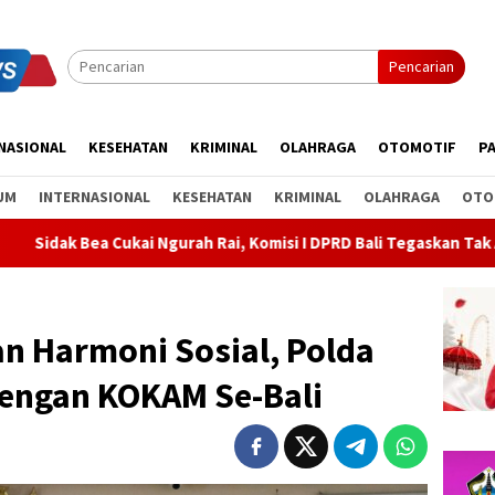
Pencarian
NASIONAL
KESEHATAN
KRIMINAL
OLAHRAGA
OTOMOTIF
PA
UM
INTERNASIONAL
KESEHATAN
KRIMINAL
OLAHRAGA
OTO
urah Rai, Komisi I DPRD Bali Tegaskan Tak Ada Indikasi Penyalah
an Harmoni Sosial, Polda
dengan KOKAM Se-Bali