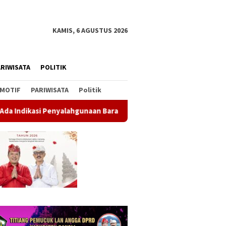
KAMIS, 6 AGUSTUS 2026
RIWISATA
POLITIK
MOTIF
PARIWISATA
Politik
gunaan Barang Sitaan
Rahina Tumpek Krulut, Pemkab Bang