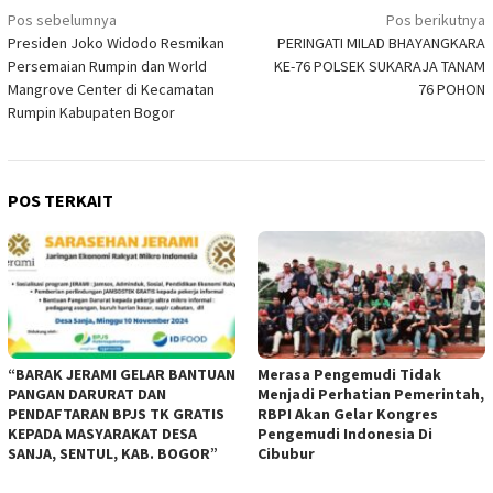
Navigasi
Pos sebelumnya
Pos berikutnya
Presiden Joko Widodo Resmikan
PERINGATI MILAD BHAYANGKARA
pos
Persemaian Rumpin dan World
KE-76 POLSEK SUKARAJA TANAM
Mangrove Center di Kecamatan
76 POHON
Rumpin Kabupaten Bogor
POS TERKAIT
“BARAK JERAMI GELAR BANTUAN
Merasa Pengemudi Tidak
PANGAN DARURAT DAN
Menjadi Perhatian Pemerintah,
PENDAFTARAN BPJS TK GRATIS
RBPI Akan Gelar Kongres
KEPADA MASYARAKAT DESA
Pengemudi Indonesia Di
SANJA, SENTUL, KAB. BOGOR”
Cibubur