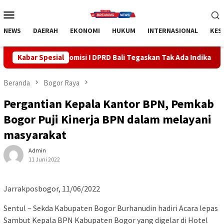
Loncat
Menu
ke
Mobile
konten
NEWS
DAERAH
EKONOMI
HUKUM
INTERNASIONAL
KES
misi I DPRD Bali Tegaskan Tak Ada Indikasi Penyalahgunaan Baran
Kabar Spesial
Beranda
Bogor Raya
Pergantian Kepala Kantor BPN, Pemkab
Bogor Puji Kinerja BPN dalam melayani
masyarakat
Admin
11 Juni 2022
Jarrakposbogor, 11/06/2022
Sentul – Sekda Kabupaten Bogor Burhanudin hadiri Acara lepas
Sambut Kepala BPN Kabupaten Bogor yang digelar di Hotel