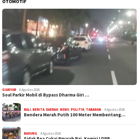
OTOMOTIF
GIANYAR
6 Agustus 2026
Soal Parkir Mobil di Bypass Dharma Giri …
BALI
,
BERITA
,
DAERAH
,
NEWS
,
POLITIK
,
TABANAN
4 Agustus 2026
Bendera Merah Putih 100 Meter Membentang…
BADUNG
4 Agustus 2026
Sidak Bea Cukai Ngurah Rai, Komisi I DPR…