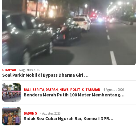
GIANYAR
6 Agustus 2026
Soal Parkir Mobil di Bypass Dharma Giri …
BALI
,
BERITA
,
DAERAH
,
NEWS
,
POLITIK
,
TABANAN
4 Agustus 2026
Bendera Merah Putih 100 Meter Membentang…
BADUNG
4 Agustus 2026
Sidak Bea Cukai Ngurah Rai, Komisi I DPR…