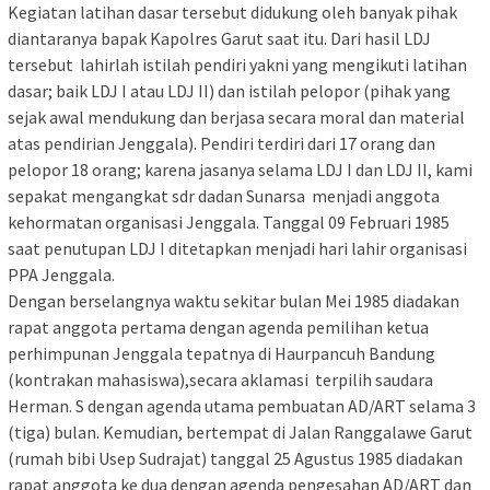
Kegiatan latihan dasar tersebut didukung oleh banyak pihak
diantaranya bapak Kapolres Garut saat itu. Dari hasil LDJ
tersebut lahirlah istilah pendiri yakni yang mengikuti latihan
dasar; baik LDJ I atau LDJ II) dan istilah pelopor (pihak yang
sejak awal mendukung dan berjasa secara moral dan material
atas pendirian Jenggala). Pendiri terdiri dari 17 orang dan
pelopor 18 orang; karena jasanya selama LDJ I dan LDJ II, kami
sepakat mengangkat sdr dadan Sunarsa menjadi anggota
kehormatan organisasi Jenggala. Tanggal 09 Februari 1985
saat penutupan LDJ I ditetapkan menjadi hari lahir organisasi
PPA Jenggala.
Dengan berselangnya waktu sekitar bulan Mei 1985 diadakan
rapat anggota pertama dengan agenda pemilihan ketua
perhimpunan Jenggala tepatnya di Haurpancuh Bandung
(kontrakan mahasiswa),secara aklamasi terpilih saudara
Herman. S dengan agenda utama pembuatan AD/ART selama 3
(tiga) bulan. Kemudian, bertempat di Jalan Ranggalawe Garut
(rumah bibi Usep Sudrajat) tanggal 25 Agustus 1985 diadakan
rapat anggota ke dua dengan agenda pengesahan AD/ART dan