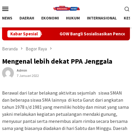
Loncat
Menu
ke
Mobile
konten
NEWS
DAERAH
EKONOMI
HUKUM
INTERNASIONAL
KES
6
Kabar Spesial
GOW Bangli Sosialisasikan Pencegahan Bullying di SMPN
Beranda
Bogor Raya
Mengenal lebih dekat PPA Jenggala
Admin
7 Januari 2022
Berawal dari latar belakang aktivitas sejumlah siswa SMAN
dan beberapa siswa SMA lainnya di kota Garut dari angkatan
tahun 1978 s/d 1981 yang memiliki hobby dan minat yang sama
yakni melakukan kegiatan petualangan mendaki gunung,
menyusur pantai serta menembus alam rimba secara bersama
sama yang biasanya diadakan di hari Sabtu dan Minggu. Daerah