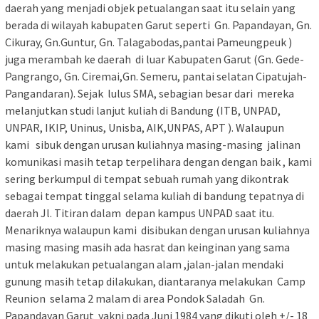
daerah yang menjadi objek petualangan saat itu selain yang
berada di wilayah kabupaten Garut seperti Gn. Papandayan, Gn.
Cikuray, Gn.Guntur, Gn. Talagabodas,pantai Pameungpeuk )
juga merambah ke daerah di luar Kabupaten Garut (Gn. Gede-
Pangrango, Gn. Ciremai,Gn. Semeru, pantai selatan Cipatujah-
Pangandaran). Sejak lulus SMA, sebagian besar dari mereka
melanjutkan studi lanjut kuliah di Bandung (ITB, UNPAD,
UNPAR, IKIP, Uninus, Unisba, AIK,UNPAS, APT ). Walaupun
kami sibuk dengan urusan kuliahnya masing-masing jalinan
komunikasi masih tetap terpelihara dengan dengan baik , kami
sering berkumpul di tempat sebuah rumah yang dikontrak
sebagai tempat tinggal selama kuliah di bandung tepatnya di
daerah Jl. Titiran dalam depan kampus UNPAD saat itu.
Menariknya walaupun kami disibukan dengan urusan kuliahnya
masing masing masih ada hasrat dan keinginan yang sama
untuk melakukan petualangan alam ,jalan-jalan mendaki
gunung masih tetap dilakukan, diantaranya melakukan Camp
Reunion selama 2 malam di area Pondok Saladah Gn.
Papandayan Garut yakni pada Juni 1984 yang dikuti oleh +/- 18