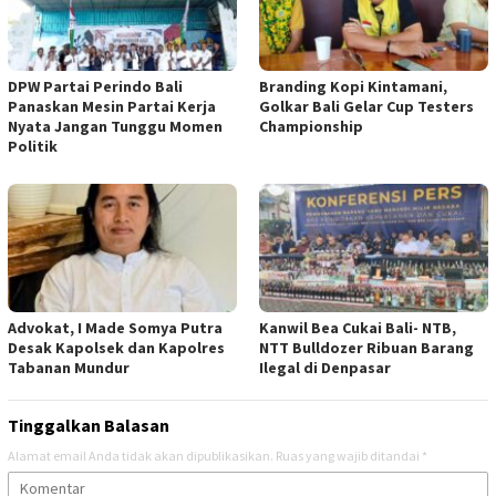
DPW Partai Perindo Bali
Branding Kopi Kintamani,
Panaskan Mesin Partai Kerja
Golkar Bali Gelar Cup Testers
Nyata Jangan Tunggu Momen
Championship
Politik
Advokat, I Made Somya Putra
Kanwil Bea Cukai Bali- NTB,
Desak Kapolsek dan Kapolres
NTT Bulldozer Ribuan Barang
Tabanan Mundur
Ilegal di Denpasar
Tinggalkan Balasan
Alamat email Anda tidak akan dipublikasikan.
Ruas yang wajib ditandai
*