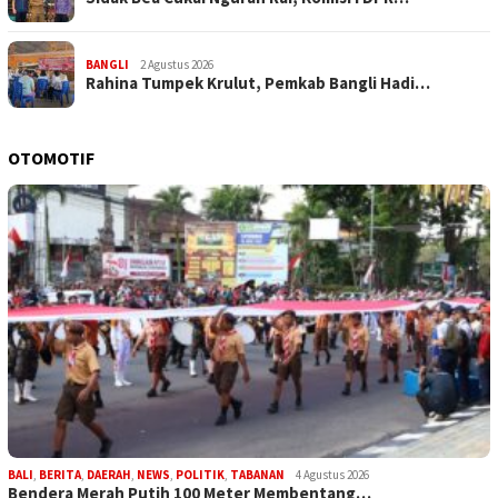
BANGLI
2 Agustus 2026
Rahina Tumpek Krulut, Pemkab Bangli Hadi…
OTOMOTIF
BALI
,
BERITA
,
DAERAH
,
NEWS
,
POLITIK
,
TABANAN
4 Agustus 2026
Bendera Merah Putih 100 Meter Membentang…