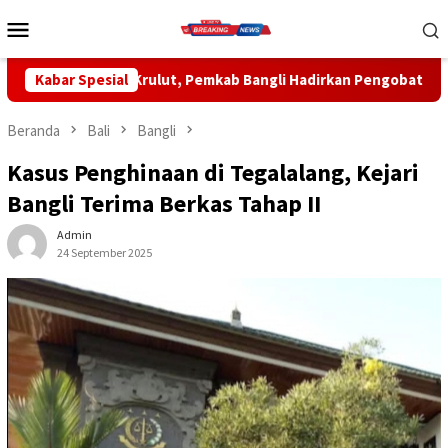
Loncat
Menu
ke
Mobile
konten
Pemkab Bangli Hadirkan Pengobatan Gratis di Empat Kecamatan 
Kabar Spesial
Beranda
Bali
Bangli
Kasus Penghinaan di Tegalalang, Kejari
Bangli Terima Berkas Tahap II
Admin
24 September 2025