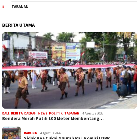
TABANAN
BERITA UTAMA
BALI
,
BERITA
,
DAERAH
,
NEWS
,
POLITIK
,
TABANAN
4 Agustus 2026
Bendera Merah Putih 100 Meter Membentang…
BADUNG
4 Agustus 2026
Sidak Bea Cukai Ngurah Rai, Komisi I DPR…