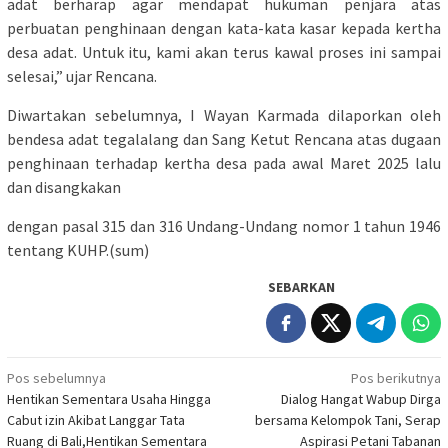
adat berharap agar mendapat hukuman penjara atas
perbuatan penghinaan dengan kata-kata kasar kepada kertha
desa adat. Untuk itu, kami akan terus kawal proses ini sampai
selesai,” ujar Rencana.
Diwartakan sebelumnya, I Wayan Karmada dilaporkan oleh
bendesa adat tegalalang dan Sang Ketut Rencana atas dugaan
penghinaan terhadap kertha desa pada awal Maret 2025 lalu
dan disangkakan
dengan pasal 315 dan 316 Undang-Undang nomor 1 tahun 1946
tentang KUHP.(sum)
SEBARKAN
Navigasi
Pos sebelumnya
Pos berikutnya
Hentikan Sementara Usaha Hingga
Dialog Hangat Wabup Dirga
pos
Cabut izin Akibat Langgar Tata
bersama Kelompok Tani, Serap
Ruang di Bali,Hentikan Sementara
Aspirasi Petani Tabanan