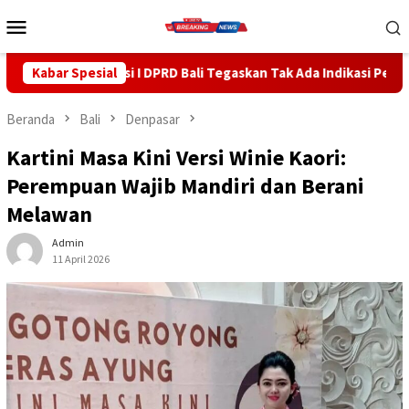
Loncat
Menu
ke
Mobile
konten
 I DPRD Bali Tegaskan Tak Ada Indikasi Penyalahgunaan Barang Si
Kabar Spesial
Beranda
Bali
Denpasar
Kartini Masa Kini Versi Winie Kaori:
Perempuan Wajib Mandiri dan Berani
Melawan
Admin
11 April 2026