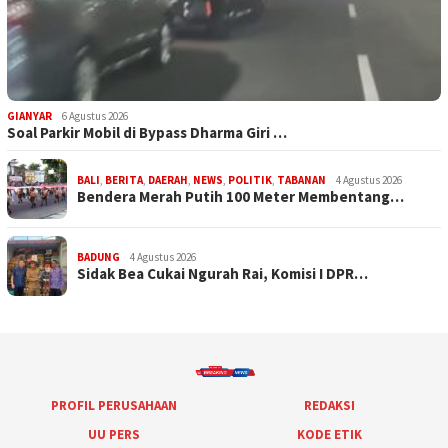
GIANYAR
6 Agustus 2026
Soal Parkir Mobil di Bypass Dharma Giri …
BALI
,
BERITA
,
DAERAH
,
NEWS
,
POLITIK
,
TABANAN
4 Agustus 2026
Bendera Merah Putih 100 Meter Membentang…
BADUNG
4 Agustus 2026
Sidak Bea Cukai Ngurah Rai, Komisi I DPR…
PROFIL PERUSAHAAN
REDAKSI
UU PERS
KODE ETIK