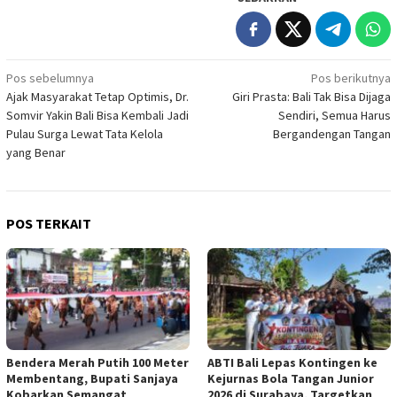
Navigasi
Pos sebelumnya
Pos berikutnya
Ajak Masyarakat Tetap Optimis, Dr.
Giri Prasta: Bali Tak Bisa Dijaga
pos
Somvir Yakin Bali Bisa Kembali Jadi
Sendiri, Semua Harus
Pulau Surga Lewat Tata Kelola
Bergandengan Tangan
yang Benar
POS TERKAIT
Bendera Merah Putih 100 Meter
ABTI Bali Lepas Kontingen ke
Membentang, Bupati Sanjaya
Kejurnas Bola Tangan Junior
Kobarkan Semangat
2026 di Surabaya, Targetkan