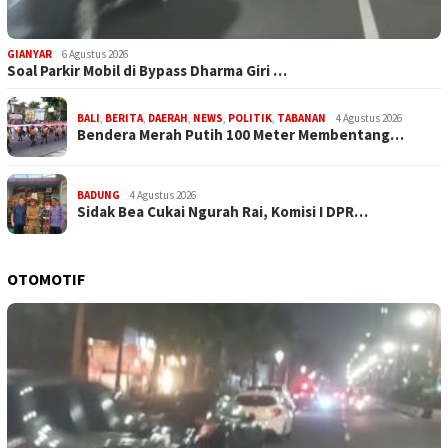
GIANYAR
6 Agustus 2026
Soal Parkir Mobil di Bypass Dharma Giri …
BALI
,
BERITA
,
DAERAH
,
NEWS
,
POLITIK
,
TABANAN
4 Agustus 2026
Bendera Merah Putih 100 Meter Membentang…
BADUNG
4 Agustus 2026
Sidak Bea Cukai Ngurah Rai, Komisi I DPR…
OTOMOTIF