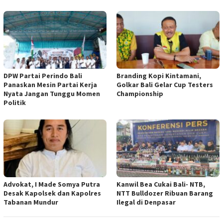
DPW Partai Perindo Bali
Branding Kopi Kintamani,
Panaskan Mesin Partai Kerja
Golkar Bali Gelar Cup Testers
Nyata Jangan Tunggu Momen
Championship
Politik
Advokat, I Made Somya Putra
Kanwil Bea Cukai Bali- NTB,
Desak Kapolsek dan Kapolres
NTT Bulldozer Ribuan Barang
Tabanan Mundur
Ilegal di Denpasar