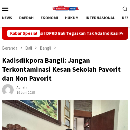
Loncat
Menu
ke
Mobile
konten
NEWS
DAERAH
EKONOMI
HUKUM
INTERNASIONAL
KES
I DPRD Bali Tegaskan Tak Ada Indikasi Penyalahgunaan Barang Sit
Kabar Spesial
Beranda
Bali
Bangli
Kadisdikpora Bangli: Jangan
Terkontaminasi Kesan Sekolah Pavorit
dan Non Pavorit
Admin
19 Juni 2025