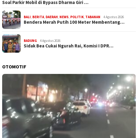
Soal Parkir Mobil di Bypass Dharma Giri …
BALI
,
BERITA
,
DAERAH
,
NEWS
,
POLITIK
,
TABANAN
4 Agustus 2026
Bendera Merah Putih 100 Meter Membentang…
BADUNG
4 Agustus 2026
Sidak Bea Cukai Ngurah Rai, Komisi I DPR…
OTOMOTIF