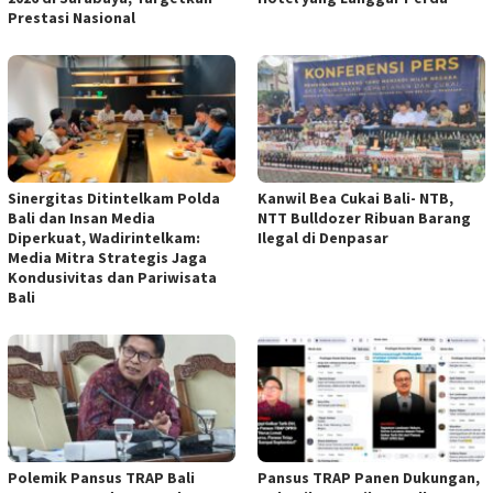
Prestasi Nasional
Sinergitas Ditintelkam Polda
Kanwil Bea Cukai Bali- NTB,
Bali dan Insan Media
NTT Bulldozer Ribuan Barang
Diperkuat, Wadirintelkam:
Ilegal di Denpasar
Media Mitra Strategis Jaga
Kondusivitas dan Pariwisata
Bali
Polemik Pansus TRAP Bali
Pansus TRAP Panen Dukungan,