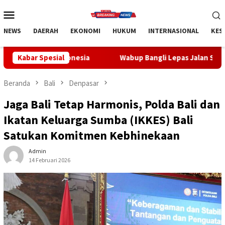
Loncat
Menu
ke
Mobile
konten
NEWS
DAERAH
EKONOMI
HUKUM
INTERNASIONAL
KES
sia
Kabar Spesial
Wabup Bangli Lepas Jalan Santai, Awali Rangkaian P
Beranda
Bali
Denpasar
Jaga Bali Tetap Harmonis, Polda Bali dan
Ikatan Keluarga Sumba (IKKES) Bali
Satukan Komitmen Kebhinekaan
Admin
14 Februari 2026