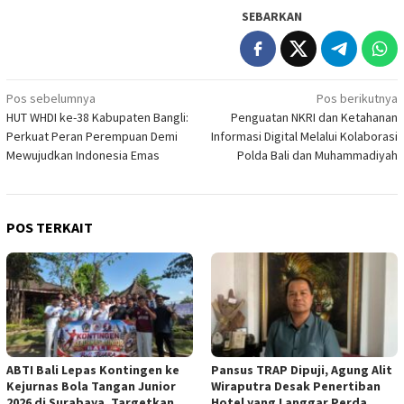
SEBARKAN
Navigasi
Pos sebelumnya
Pos berikutnya
HUT WHDI ke-38 Kabupaten Bangli:
Penguatan NKRI dan Ketahanan
pos
Perkuat Peran Perempuan Demi
Informasi Digital Melalui Kolaborasi
Mewujudkan Indonesia Emas
Polda Bali dan Muhammadiyah
POS TERKAIT
ABTI Bali Lepas Kontingen ke
Pansus TRAP Dipuji, Agung Alit
Kejurnas Bola Tangan Junior
Wiraputra Desak Penertiban
2026 di Surabaya, Targetkan
Hotel yang Langgar Perda