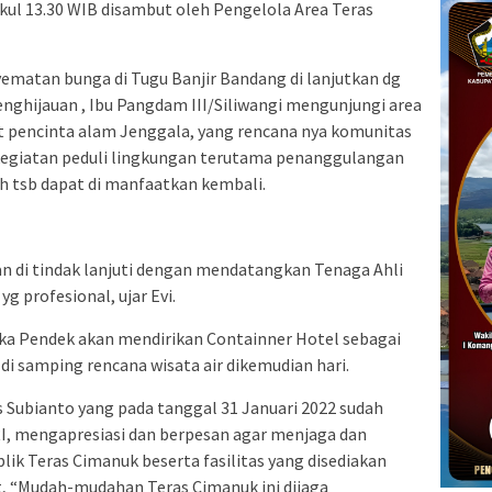
kul 13.30 WIB disambut oleh Pengelola Area Teras
matan bunga di Tugu Banjir Bandang di lanjutkan dg
ghijauan , Ibu Pangdam III/Siliwangi mengunjungi area
iat pencinta alam Jenggala, yang rencana nya komunitas
kegiatan peduli lingkungan terutama penanggulangan
 tsb dapat di manfaatkan kembali.
n di tindak lanjuti dengan mendatangkan Tenaga Ahli
yg profesional, ujar Evi.
gka Pendek akan mendirikan Containner Hotel sebagai
di samping rencana wisata air dikemudian hari.
us Subianto yang pada tanggal 31 Januari 2022 sudah
I, mengapresiasi dan berpesan agar menjaga dan
 Teras Cimanuk beserta fasilitas yang disediakan
, “Mudah-mudahan Teras Cimanuk ini dijaga