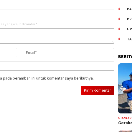
BA
BR
as yang wajib ditandai
*
UP
TA
BERIT
a pada peramban ini untuk komentar saya berikutnya.
GIANYAR
Geraka