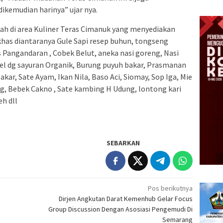
ikemudian harinya” ujar nya.
ah di area Kuliner Teras Cimanuk yang menyediakan
as diantaranya Gule Sapi resep buhun, tongseng
 Pangandaran , Cobek Belut, aneka nasi goreng, Nasi
el dg sayuran Organik, Burung puyuh bakar, Prasmanan
kar, Sate Ayam, Ikan Nila, Baso Aci, Siomay, Sop Iga, Mie
g, Bebek Cakno , Sate kambing H Udung, lontong kari
h dll
SEBARKAN
Pos berikutnya
Dirjen Angkutan Darat Kemenhub Gelar Focus
Group Discussion Dengan Asosiasi Pengemudi Di
Semarang