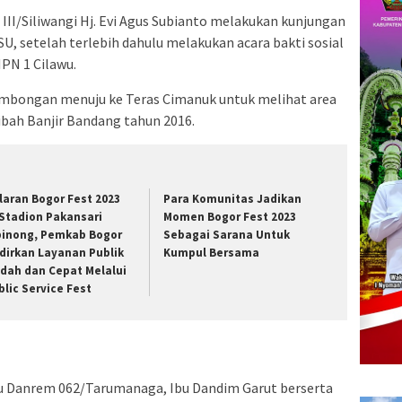
III/Siliwangi Hj. Evi Agus Subianto melakukan kunjungan
RSU, setelah terlebih dahulu melakukan acara bakti sosial
MPN 1 Cilawu.
rombongan menuju ke Teras Cimanuk untuk melihat area
bah Banjir Bandang tahun 2016.
laran Bogor Fest 2023
Para Komunitas Jadikan
 Stadion Pakansari
Momen Bogor Fest 2023
binong, Pemkab Bogor
Sebagai Sarana Untuk
dirkan Layanan Publik
Kumpul Bersama
dah dan Cepat Melalui
blic Service Fest
Ibu Danrem 062/Tarumanaga, Ibu Dandim Garut berserta