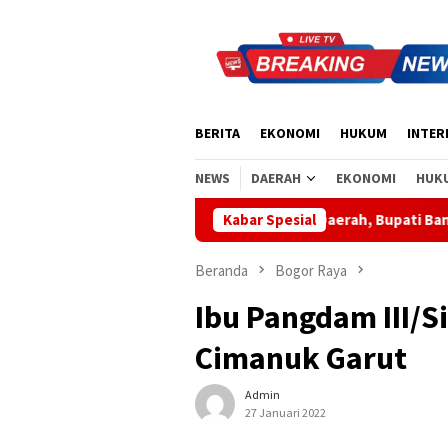
Loncat
ke
konten
BERITA
EKONOMI
HUKUM
INTER
NEWS
DAERAH
EKONOMI
HUK
Apresiasi Sinergi Pusat-Daerah, Bupati Bangli Buka Sosiali
Kabar Spesial
Beranda
Bogor Raya
Ibu Pangdam III/S
Cimanuk Garut
Admin
27 Januari 2022