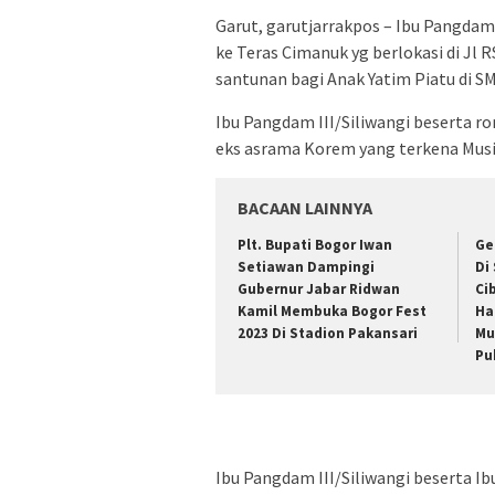
Garut, garutjarrakpos – Ibu Pangdam 
ke Teras Cimanuk yg berlokasi di Jl 
santunan bagi Anak Yatim Piatu di S
Ibu Pangdam III/Siliwangi beserta 
eks asrama Korem yang terkena Musi
BACAAN LAINNYA
Plt. Bupati Bogor Iwan
Ge
Setiawan Dampingi
Di
Gubernur Jabar Ridwan
Ci
Kamil Membuka Bogor Fest
Ha
2023 Di Stadion Pakansari
Mu
Pu
Ibu Pangdam III/Siliwangi beserta 