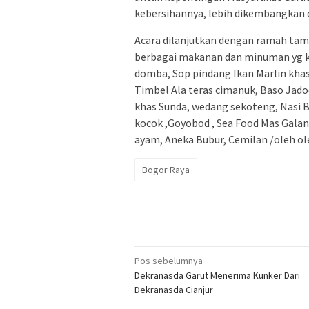
kebersihannya, lebih dikembangkan d
Acara dilanjutkan dengan ramah tam
berbagai makanan dan minuman yg kh
domba, Sop pindang Ikan Marlin khas
Timbel Ala teras cimanuk, Baso Jado
khas Sunda, wedang sekoteng, Nasi Ba
kocok ,Goyobod , Sea Food Mas Galan
ayam, Aneka Bubur, Cemilan /oleh ole
Bogor Raya
Navigasi
Pos sebelumnya
Dekranasda Garut Menerima Kunker Dari
pos
Dekranasda Cianjur