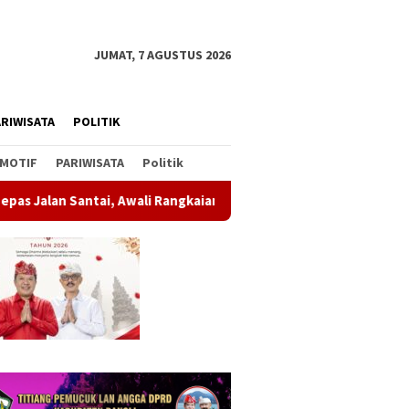
JUMAT, 7 AGUSTUS 2026
RIWISATA
POLITIK
MOTIF
PARIWISATA
Politik
 Rangkaian Peringatan HUT ke-81 Kemerdekaan RI
Soal Par