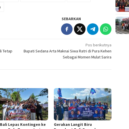
a
SEBARKAN
Pos berikutnya
i Tetap
Bupati Sedana Arta Maknai Siwa Ratri di Pura Kehen
Sebagai Momen Mulat Sarira
 Bali Lepas Kontingen ke
Gerakan Langit Biru