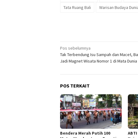
Tata Ruang Bali
Warisan Budaya Duni
Navigasi
Pos sebelumnya
Tak Terbendung Isu Sampah dan Macet, Bal
pos
Jadi Magnet Wisata Nomor 1 di Mata Dunia
POS TERKAIT
Bendera Merah Putih 100
ABTI