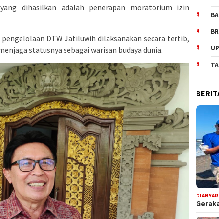
yang dihasilkan adalah penerapan moratorium izin
BA
BR
pengelolaan DTW Jatiluwih dilaksanakan secara tertib,
UP
menjaga statusnya sebagai warisan budaya dunia.
TA
BERIT
GIANYAR
Geraka