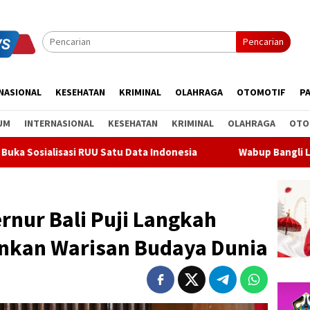
Pencarian
NASIONAL
KESEHATAN
KRIMINAL
OLAHRAGA
OTOMOTIF
PA
UM
INTERNASIONAL
KESEHATAN
KRIMINAL
OLAHRAGA
OTO
 Data Indonesia
Wabup Bangli Lepas Jalan Santai, Awali
ernur Bali Puji Langkah
nkan Warisan Budaya Dunia