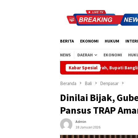
Loncat
ke
konten
BERITA
EKONOMI
HUKUM
INTER
NEWS
DAERAH
EKONOMI
HUK
asi Sinergi Pusat-Daerah, Bupati Bangli Buka Sosialisasi RUU Satu
Kabar Spesial
Beranda
Bali
Denpasar
Dinilai Bijak, Gub
Pansus TRAP Ama
Admin
18 Januari 2026