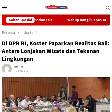
Loncat
Menu
ke
Mobile
konten
 Indonesia
Kabar Spesial
Wabup Bangli Lepas Jalan Santai, Awali Rang
Beranda
Jakarta
Di DPR RI, Koster Paparkan Realitas Bali:
Antara Lonjakan Wisata dan Tekanan
Lingkungan
Admin
12 April 2026