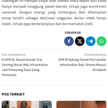
Dukungan ini menjadi sinyal kuat bahwa masa depan Bali tidak
hanya menjadi tanggung jawab daerah, tetapi juga komitmen
nasional. Dengan sinergi yang terbangun, Bali diharapkan
tetap berdiri sebagai destinasi unggulan dunia—tidak hanya
indah, tetapi juga berkelanjutan dan bermartabat.(red)
SEBARKAN
Navigasi
Pos sebelumnya
Pos berikutnya
Di DPR RI, Wayan Koster Urai
DPR RI Dukung Penuh Percepatan
pos
Strategi Besar Bali, Infrastruktur
Infrastruktur Bali, Skema Khusus
Jadi Penopang Daya Saing
Disiapkan
Pariwisata
POS TERKAIT