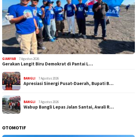
GIANYAR
7 Agustus 2026
Gerakan Langit Biru Demokrat di Pantai L…
BANGLI
7 Agustus 2026
Apresiasi Sinergi Pusat-Daerah, Bupati B…
BANGLI
7 Agustus 2026
Wabup Bangli Lepas Jalan Santai, Awali R…
OTOMOTIF