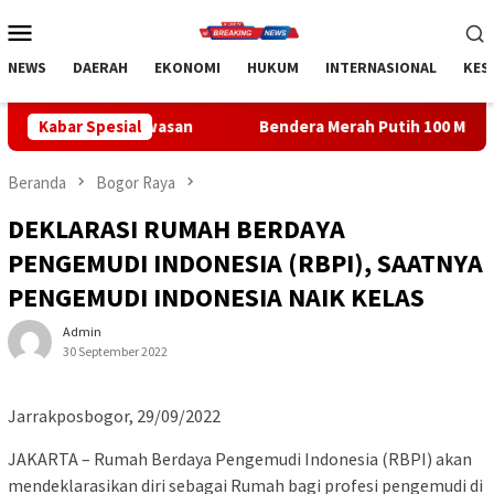
Loncat
Menu
ke
Mobile
konten
NEWS
DAERAH
EKONOMI
HUKUM
INTERNASIONAL
KES
gawasan
Kabar Spesial
Bendera Merah Putih 100 Meter Membentang, Bup
Beranda
Bogor Raya
DEKLARASI RUMAH BERDAYA
PENGEMUDI INDONESIA (RBPI), SAATNYA
PENGEMUDI INDONESIA NAIK KELAS
Admin
30 September 2022
Jarrakposbogor, 29/09/2022
JAKARTA – Rumah Berdaya Pengemudi Indonesia (RBPI) akan
mendeklarasikan diri sebagai Rumah bagi profesi pengemudi di