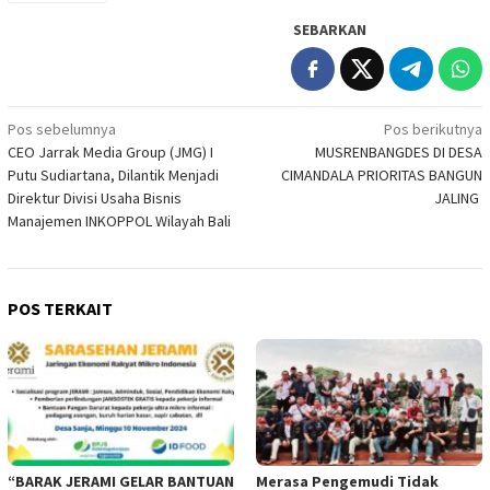
SEBARKAN
Navigasi
Pos sebelumnya
Pos berikutnya
CEO Jarrak Media Group (JMG) I
MUSRENBANGDES DI DESA
pos
Putu Sudiartana, Dilantik Menjadi
CIMANDALA PRIORITAS BANGUN
Direktur Divisi Usaha Bisnis
JALING
Manajemen INKOPPOL Wilayah Bali
POS TERKAIT
“BARAK JERAMI GELAR BANTUAN
Merasa Pengemudi Tidak