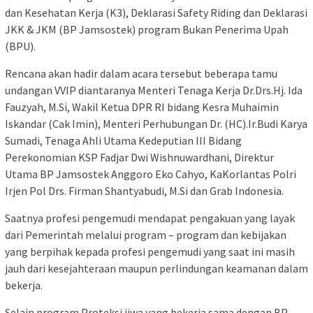
dan Kesehatan Kerja (K3), Deklarasi Safety Riding dan Deklarasi
JKK & JKM (BP Jamsostek) program Bukan Penerima Upah
(BPU).
Rencana akan hadir dalam acara tersebut beberapa tamu
undangan VVIP diantaranya Menteri Tenaga Kerja Dr.Drs.Hj. Ida
Fauzyah, M.Si, Wakil Ketua DPR RI bidang Kesra Muhaimin
Iskandar (Cak Imin), Menteri Perhubungan Dr. (HC).Ir.Budi Karya
Sumadi, Tenaga Ahli Utama Kedeputian III Bidang
Perekonomian KSP Fadjar Dwi Wishnuwardhani, Direktur
Utama BP Jamsostek Anggoro Eko Cahyo, KaKorlantas Polri
Irjen Pol Drs. Firman Shantyabudi, M.Si dan Grab Indonesia.
Saatnya profesi pengemudi mendapat pengakuan yang layak
dari Pemerintah melalui program – program dan kebijakan
yang berpihak kepada profesi pengemudi yang saat ini masih
jauh dari kesejahteraan maupun perlindungan keamanan dalam
bekerja.
Selain program Proteksi jiwa yang bekerja sama dengan BP