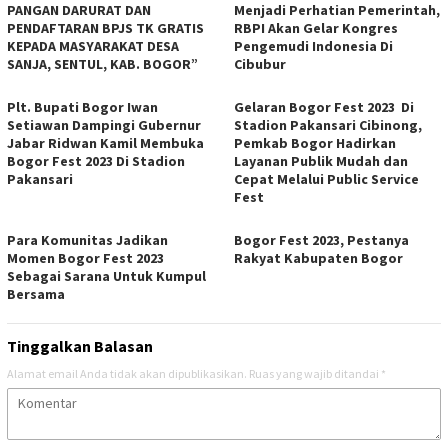
PANGAN DARURAT DAN
Menjadi Perhatian Pemerintah,
PENDAFTARAN BPJS TK GRATIS
RBPI Akan Gelar Kongres
KEPADA MASYARAKAT DESA
Pengemudi Indonesia Di
SANJA, SENTUL, KAB. BOGOR”
Cibubur
Plt. Bupati Bogor Iwan
Gelaran Bogor Fest 2023 Di
Setiawan Dampingi Gubernur
Stadion Pakansari Cibinong,
Jabar Ridwan Kamil Membuka
Pemkab Bogor Hadirkan
Bogor Fest 2023 Di Stadion
Layanan Publik Mudah dan
Pakansari
Cepat Melalui Public Service
Fest
Para Komunitas Jadikan
Bogor Fest 2023, Pestanya
Momen Bogor Fest 2023
Rakyat Kabupaten Bogor
Sebagai Sarana Untuk Kumpul
Bersama
Tinggalkan Balasan
Alamat email Anda tidak akan dipublikasikan.
Ruas yang wajib ditandai
*