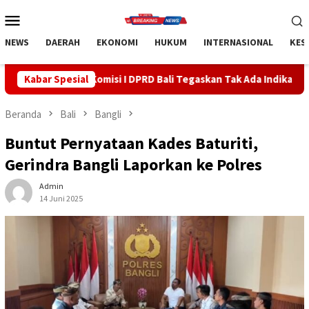
Loncat
Menu
ke
Mobile
konten
NEWS
DAERAH
EKONOMI
HUKUM
INTERNASIONAL
KES
misi I DPRD Bali Tegaskan Tak Ada Indikasi Penyalahgunaan Baran
Kabar Spesial
Beranda
Bali
Bangli
Buntut Pernyataan Kades Baturiti,
Gerindra Bangli Laporkan ke Polres
Admin
14 Juni 2025