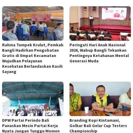
Rahina Tumpek Krulut, Pemkab
Peringati Hari Anak Nasional
Bangli Hadirkan Pengobatan
2026, Wabup Bangli Tekankan
Gratis di Empat Kecamatan
Pentingnya Ketahanan Mental
Wujudkan Pelayanan
Generasi Muda
Kesehatan Berlandaskan Kasih
Sayang
DPW Partai Perindo Bali
Branding Kopi Kintamani,
Panaskan Mesin Partai Kerja
Golkar Bali Gelar Cup Testers
Nyata Jangan Tunggu Momen
Championship