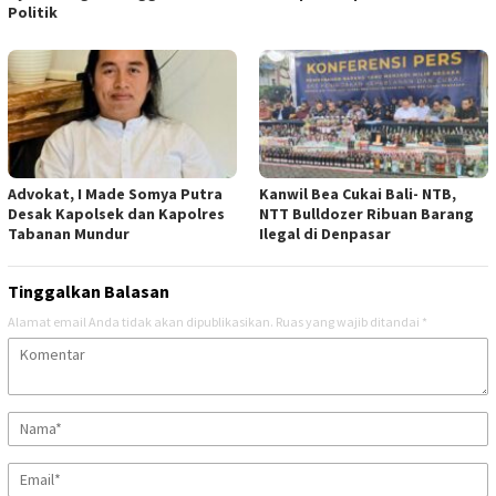
Politik
Advokat, I Made Somya Putra
Kanwil Bea Cukai Bali- NTB,
Desak Kapolsek dan Kapolres
NTT Bulldozer Ribuan Barang
Tabanan Mundur
Ilegal di Denpasar
Tinggalkan Balasan
Alamat email Anda tidak akan dipublikasikan.
Ruas yang wajib ditandai
*