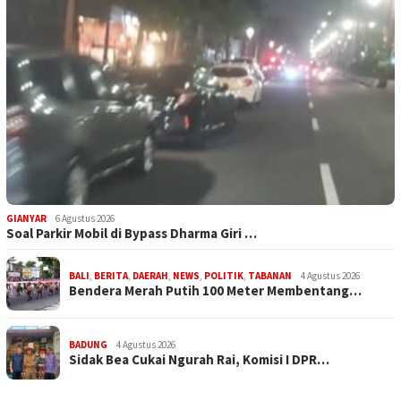
GIANYAR
6 Agustus 2026
Soal Parkir Mobil di Bypass Dharma Giri …
BALI
,
BERITA
,
DAERAH
,
NEWS
,
POLITIK
,
TABANAN
4 Agustus 2026
Bendera Merah Putih 100 Meter Membentang…
BADUNG
4 Agustus 2026
Sidak Bea Cukai Ngurah Rai, Komisi I DPR…