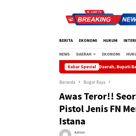
Loncat
ke
konten
BERITA
EKONOMI
HUKUM
INTER
NEWS
DAERAH
EKONOMI
HUK
Apresiasi Sinergi Pusat-Daerah, Bupati Bangli Buka Sosial
Kabar Spesial
Beranda
Bogor Raya
Awas Teror!! Se
Pistol Jenis FN 
Istana
Admin