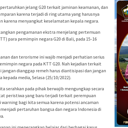
ipertaruhkan jelang G20 terkait jaminan keamanan, dan
tamparan karena terjadi di ring utama yang harusnya
an karena menyangkut keselamatan kepala negara.
tangkan pengamanan ekstra menjelang pertemuan
TT) para pemimpin negara G20 di Bali, pada 15-16
an dan terorisme ini wajib menjadi perhatian serius
mimpin negara pada KTT G20. Nah kejadian terkait
i jangan dianggap remeh harus diantisipasi dan jangan
ya kepada media, Selasa (25/10/2022).
ita serahkan pada pihak berwajib mengungkap secara
at peristiwa yang baru terjadi terkait perempuan
adi warning bagi kita semua karena potensi ancaman
menjadi pertaruhan bangsa dan negara Indonesia di
a.
anan ini menerangkan belajar dari berbagai kasus