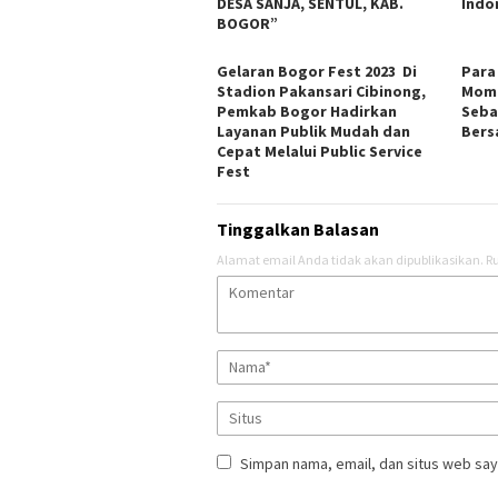
DESA SANJA, SENTUL, KAB.
Indo
BOGOR”
Gelaran Bogor Fest 2023 Di
Para
Stadion Pakansari Cibinong,
Mome
Pemkab Bogor Hadirkan
Seba
Layanan Publik Mudah dan
Ber
Cepat Melalui Public Service
Fest
Tinggalkan Balasan
Alamat email Anda tidak akan dipublikasikan.
Ru
Simpan nama, email, dan situs web say