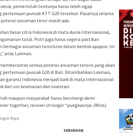
nesia, pemerintah tentunya harus lebih sigap
 pertemuan puncak KTT G20 tersebut. Pasalnya selama
 potensi ancaman teror masih ada.
n besar citra Indonesia di mata dunia Internasional,
gamanan total. Polri juga harus segera pastikan
i berbagai ancaman terorisme dalam bentuk apapun. Ini
,” jelas Lukman.
memberantas semua potensi ancaman teroris yang akan
pertemuan puncak G20 di Bali. Ditambahkan Lukman,
 garansi Indonesia menjadi baik di mata Internasional
 dari sisi keamanan dan investasi.
ntah maupun masyarakat harus bersinergi demi
ver together, recover stronger “pungkasnya. (Wins)
Bogor Raya
SEBARKAN