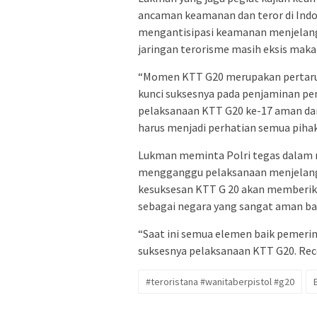
ancaman keamanan dan teror di Indo
mengantisipasi keamanan menjelang
jaringan terorisme masih eksis maka
“Momen KTT G20 merupakan pertaruha
kunci suksesnya pada penjaminan pen
pelaksanaan KTT G20 ke-17 aman dar
harus menjadi perhatian semua pihak
Lukman meminta Polri tegas dalam 
mengganggu pelaksanaan menjelang 
kesuksesan KTT G 20 akan memberikan
sebagai negara yang sangat aman baik
“Saat ini semua elemen baik pemeri
suksesnya pelaksanaan KTT G20. Reco
#teroristana #wanitaberpistol #g20