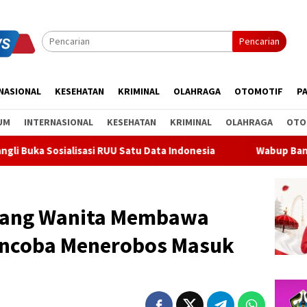
Pencarian
NASIONAL
KESEHATAN
KRIMINAL
OLAHRAGA
OTOMOTIF
PA
UM
INTERNASIONAL
KESEHATAN
KRIMINAL
OLAHRAGA
OTO
isasi RUU Satu Data Indonesia
Wabup Bangli Lepas Jalan S
orang Wanita Membawa
Mencoba Menerobos Masuk