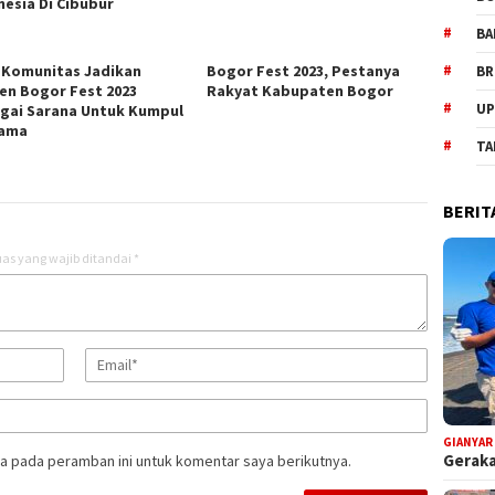
nesia Di Cibubur
BA
 Komunitas Jadikan
Bogor Fest 2023, Pestanya
BR
n Bogor Fest 2023
Rakyat Kabupaten Bogor
UP
gai Sarana Untuk Kumpul
sama
TA
BERIT
as yang wajib ditandai
*
GIANYAR
Geraka
a pada peramban ini untuk komentar saya berikutnya.