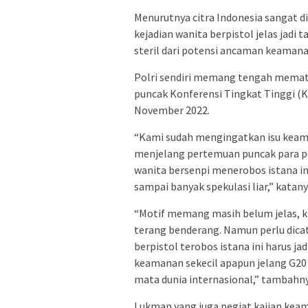
Menurutnya citra Indonesia sangat d
kejadian wanita berpistol jelas jadi 
steril dari potensi ancaman keaman
Polri sendiri memang tengah mema
puncak Konferensi Tingkat Tinggi (K
November 2022.
“Kami sudah mengingatkan isu keaman
menjelang pertemuan puncak para pe
wanita bersenpi menerobos istana in
sampai banyak spekulasi liar,” katan
“Motif memang masih belum jelas, k
terang benderang. Namun perlu dicat
berpistol terobos istana ini harus j
keamanan sekecil apapun jelang G20 
mata dunia internasional,” tambahny
Lukman yang juga pegiat kajian keam