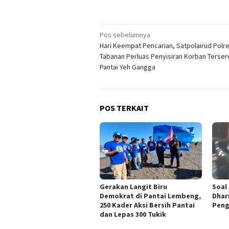
Navigasi
Pos sebelumnya
Hari Keempat Pencarian, Satpolairud Polr
pos
Tabanan Perluas Penyisiran Korban Tersere
Pantai Yeh Gangga
POS TERKAIT
Gerakan Langit Biru
Soal
Demokrat di Pantai Lembeng,
Dharm
250 Kader Aksi Bersih Pantai
Pen
dan Lepas 300 Tukik