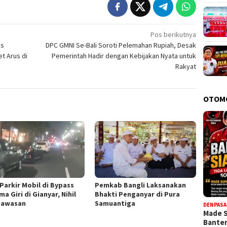
Pos berikutnya
es
DPC GMNI Se-Bali Soroti Pelemahan Rupiah, Desak
t Arus di
Pemerintah Hadir dengan Kebijakan Nyata untuk
Rakyat
OTOM
 Parkir Mobil di Bypass
Pemkab Bangli Laksanakan
a Giri di Gianyar, Nihil
Bhakti Penganyar di Pura
gawasan
Samuantiga
DENPASA
Made 
Bante