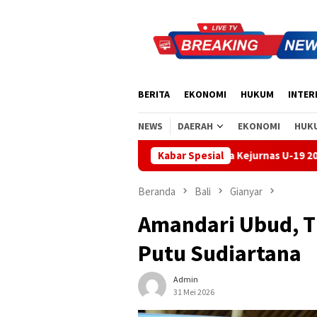
Loncat
ke
konten
BERITA
EKONOMI
HUKUM
INTER
NEWS
DAERAH
EKONOMI
HUK
Handball Bali Juara Kejurnas U-19 2026, Regenerasi Atlet Mu
Kabar Spesial
Beranda
Bali
Gianyar
Amandari Ubud, Ti
Putu Sudiartana
Admin
31 Mei 2026