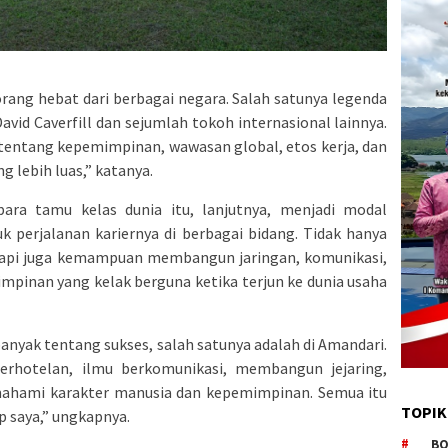
rang hebat dari berbagai negara. Salah satunya legenda
avid Caverfill dan sejumlah tokoh internasional lainnya.
 tentang kepemimpinan, wawasan global, etos kerja, dan
g lebih luas,” katanya.
ara tamu kelas dunia itu, lanjutnya, menjadi modal
perjalanan kariernya di berbagai bidang. Tidak hanya
etapi juga kemampuan membangun jaringan, komunikasi,
inan yang kelak berguna ketika terjun ke dunia usaha
banyak tentang sukses, salah satunya adalah di Amandari.
rhotelan, ilmu berkomunikasi, membangun jejaring,
mahami karakter manusia dan kepemimpinan. Semua itu
TOPIK
p saya,” ungkapnya.
BO