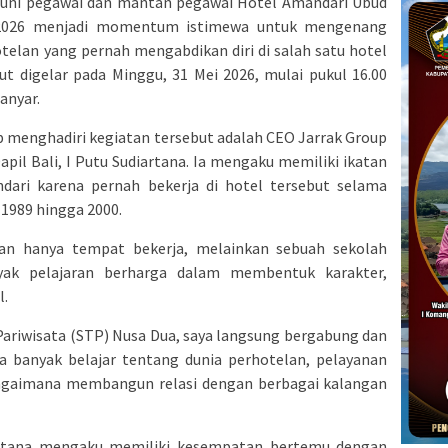
uni pegawai dan mantan pegawai Hotel Amandari Ubud
2026 menjadi momentum istimewa untuk mengenang
telan yang pernah mengabdikan diri di salah satu hotel
ut digelar pada Minggu, 31 Mei 2026, mulai pukul 16.00
anyar.
p menghadiri kegiatan tersebut adalah CEO Jarrak Group
il Bali, I Putu Sudiartana. Ia mengaku memiliki ikatan
ari karena pernah bekerja di hotel tersebut selama
 1989 hingga 2000.
an hanya tempat bekerja, melainkan sebuah sekolah
ak pelajaran berharga dalam membentuk karakter,
l.
Pariwisata (STP) Nusa Dua, saya langsung bergabung dan
ya banyak belajar tentang dunia perhotelan, pelayanan
a bagaimana membangun relasi dengan berbagai kalangan
artana mengaku memiliki kesempatan bertemu dengan