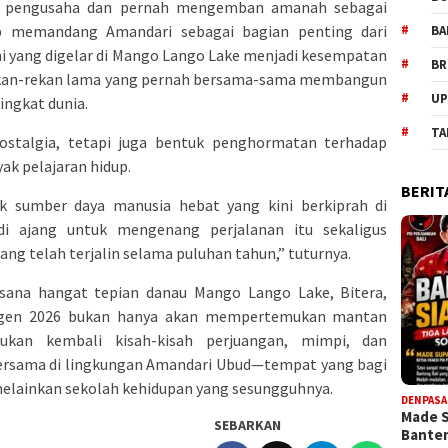
gai pengusaha dan pernah mengemban amanah sebagai
p memandang Amandari sebagai bagian penting dari
BA
uni yang digelar di Mango Lango Lake menjadi kesempatan
BR
ekan-rekan lama yang pernah bersama-sama membangun
UP
ingkat dunia.
TA
nostalgia, tetapi juga bentuk penghormatan terhadap
k pelajaran hidup.
BERIT
k sumber daya manusia hebat yang kini berkiprah di
di ajang untuk mengenang perjalanan itu sekaligus
g telah terjalin selama puluhan tahun,” tuturnya.
ana hangat tepian danau Mango Lango Lake, Bitera,
angen 2026 bukan hanya akan mempertemukan mantan
tukan kembali kisah-kisah perjuangan, mimpi, dan
rsama di lingkungan Amandari Ubud—tempat yang bagi
melainkan sekolah kehidupan yang sesungguhnya.
DENPASA
Made 
SEBARKAN
Bante