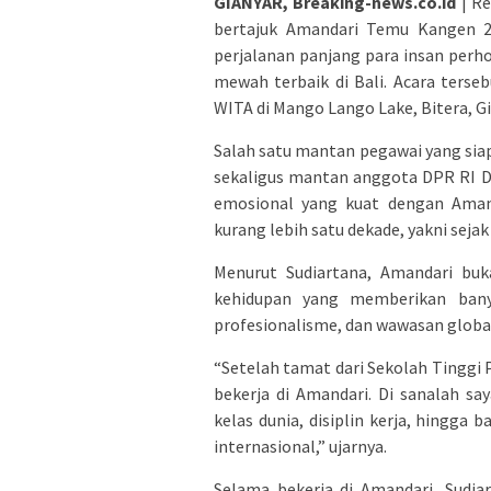
GIANYAR, Breaking-news.co.id
| Re
bertajuk Amandari Temu Kangen 
perjalanan panjang para insan perho
mewah terbaik di Bali. Acara terseb
WITA di Mango Lango Lake, Bitera, Gi
Salah satu mantan pegawai yang sia
sekaligus mantan anggota DPR RI Dap
emosional yang kuat dengan Amand
kurang lebih satu dekade, yakni sejak
Menurut Sudiartana, Amandari buk
kehidupan yang memberikan bany
profesionalisme, dan wawasan globa
“Setelah tamat dari Sekolah Tinggi 
bekerja di Amandari. Di sanalah sa
kelas dunia, disiplin kerja, hingg
internasional,” ujarnya.
Selama bekerja di Amandari, Sudi