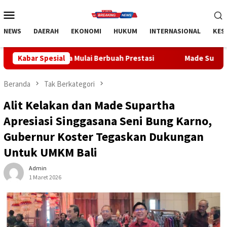
Loncat
Menu
ke
Mobile
konten
NEWS
DAERAH
EKONOMI
HUKUM
INTERNASIONAL
KES
ai Berbuah Prestasi
Kabar Spesial
Made Supartha Bawa Energi Baru ABTI 
Beranda
Tak Berkategori
Alit Kelakan dan Made Supartha
Apresiasi Singgasana Seni Bung Karno,
Gubernur Koster Tegaskan Dukungan
Untuk UMKM Bali
Admin
1 Maret 2026