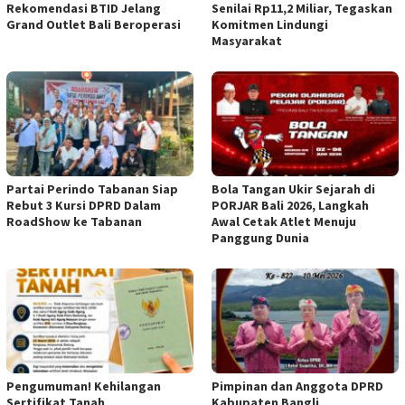
Rekomendasi BTID Jelang
Senilai Rp11,2 Miliar, Tegaskan
Grand Outlet Bali Beroperasi
Komitmen Lindungi
Masyarakat
Partai Perindo Tabanan Siap
Bola Tangan Ukir Sejarah di
Rebut 3 Kursi DPRD Dalam
PORJAR Bali 2026, Langkah
RoadShow ke Tabanan
Awal Cetak Atlet Menuju
Panggung Dunia
Pengumuman! Kehilangan
Pimpinan dan Anggota DPRD
Sertifikat Tanah
Kabupaten Bangli