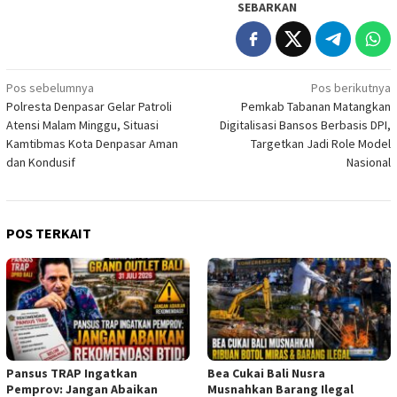
SEBARKAN
Navigasi
Pos sebelumnya
Pos berikutnya
Polresta Denpasar Gelar Patroli
Pemkab Tabanan Matangkan
pos
Atensi Malam Minggu, Situasi
Digitalisasi Bansos Berbasis DPI,
Kamtibmas Kota Denpasar Aman
Targetkan Jadi Role Model
dan Kondusif
Nasional
POS TERKAIT
Pansus TRAP Ingatkan
Bea Cukai Bali Nusra
Pemprov: Jangan Abaikan
Musnahkan Barang Ilegal