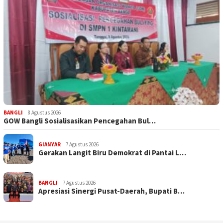
BANGLI
8 Agustus 2026
GOW Bangli Sosialisasikan Pencegahan Bul…
GIANYAR
7 Agustus 2026
Gerakan Langit Biru Demokrat di Pantai L…
BANGLI
7 Agustus 2026
Apresiasi Sinergi Pusat-Daerah, Bupati B…