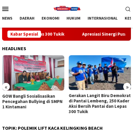
Loncat
Menu
ke
Mobile
konten
NEWS
DAERAH
EKONOMI
HUKUM
INTERNASIONAL
KES
Lepas 300 Tukik
Kabar Spesial
Apresiasi Sinergi Pusat-Daerah, Bupati B
HEADLINES
«
»
Gerakan Langit Biru Demokrat
Apresiasi Sinergi Pusat-
di Pantai Lembeng, 250 Kader
Daerah, Bupati Bangli Buka
Aksi Bersih Pantai dan Lepas
Sosialisasi RUU Satu Data
300 Tukik
Indonesia
TOPIK:
POLEMIK LIFT KACA KELINGKING BEACH