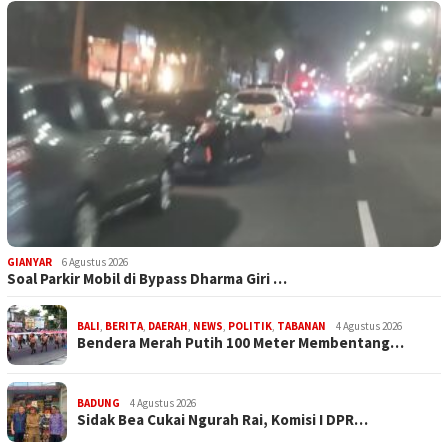
GIANYAR
6 Agustus 2026
Soal Parkir Mobil di Bypass Dharma Giri …
BALI
,
BERITA
,
DAERAH
,
NEWS
,
POLITIK
,
TABANAN
4 Agustus 2026
Bendera Merah Putih 100 Meter Membentang…
BADUNG
4 Agustus 2026
Sidak Bea Cukai Ngurah Rai, Komisi I DPR…