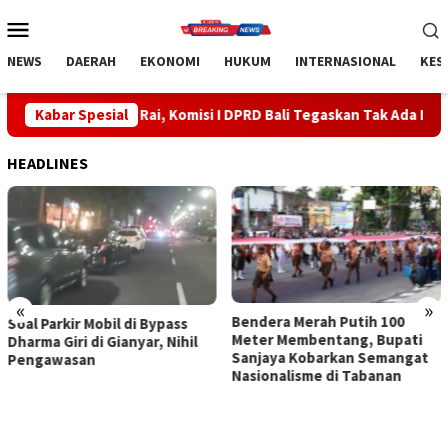
Loncat
Menu
ke
Mobile
konten
NEWS
DAERAH
EKONOMI
HUKUM
INTERNASIONAL
KES
h Rai, Komisi I DPRD Bali Tegaskan Tak Ada Indikasi Penyalahgun
Kabar Spesial
HEADLINES
«
»
Bendera Merah Putih 100
Sidak Bea Cukai Ngurah Rai,
Meter Membentang, Bupati
Komisi I DPRD Bali Tegaskan
Sanjaya Kobarkan Semangat
Tak Ada Indikasi
Nasionalisme di Tabanan
Penyalahgunaan Barang
Sitaan