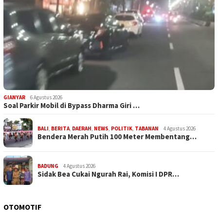
GIANYAR
6 Agustus 2026
Soal Parkir Mobil di Bypass Dharma Giri …
BALI
,
BERITA
,
DAERAH
,
NEWS
,
POLITIK
,
TABANAN
4 Agustus 2026
Bendera Merah Putih 100 Meter Membentang…
BADUNG
4 Agustus 2026
Sidak Bea Cukai Ngurah Rai, Komisi I DPR…
OTOMOTIF