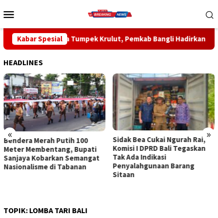
Loncat
Menu
ke
Mobile
konten
 Tumpek Krulut, Pemkab Bangli Hadirkan Pengobatan Gratis di
Kabar Spesial
HEADLINES
«
»
Sidak Bea Cukai Ngurah Rai,
Rahina Tumpek Krulut,
Komisi I DPRD Bali Tegaskan
Pemkab Bangli Hadirkan
Tak Ada Indikasi
Pengobatan Gratis di Empat
Penyalahgunaan Barang
Kecamatan Wujudkan
Sitaan
Pelayanan Kesehatan
Berlandaskan Kasih Sayang
TOPIK:
LOMBA TARI BALI