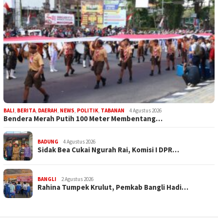
BALI
,
BERITA
,
DAERAH
,
NEWS
,
POLITIK
,
TABANAN
4 Agustus 2026
Bendera Merah Putih 100 Meter Membentang…
BADUNG
4 Agustus 2026
Sidak Bea Cukai Ngurah Rai, Komisi I DPR…
BANGLI
2 Agustus 2026
Rahina Tumpek Krulut, Pemkab Bangli Hadi…