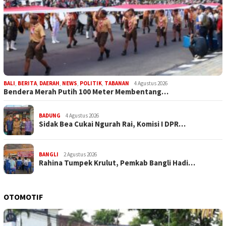
BALI
,
BERITA
,
DAERAH
,
NEWS
,
POLITIK
,
TABANAN
4 Agustus 2026
Bendera Merah Putih 100 Meter Membentang…
BADUNG
4 Agustus 2026
Sidak Bea Cukai Ngurah Rai, Komisi I DPR…
BANGLI
2 Agustus 2026
Rahina Tumpek Krulut, Pemkab Bangli Hadi…
OTOMOTIF