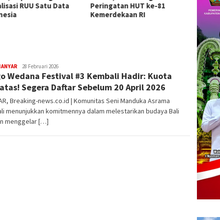
ngatan HUT ke-81
Pengawasan
Sanja
rdekaan RI
Nasion
IANYAR
admin
28 Februari 2026
o Wedana Festival #3 Kembali Hadir: Kuota
atas! Segera Daftar Sebelum 20 April 2026
AR, Breaking-news.co.id | Komunitas Seni Manduka Asrama
li menunjukkan komitmennya dalam melestarikan budaya Bali
n menggelar […]