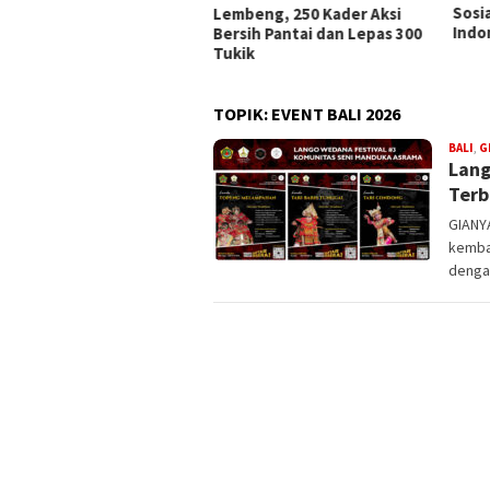
Sosialisasi RUU Satu Data
Peri
beng, 250 Kader Aksi
Indonesia
Keme
sih Pantai dan Lepas 300
ik
TOPIK:
EVENT BALI 2026
BALI
,
G
Lang
Terb
GIANY
kemba
denga