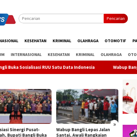
Pencarian
NASIONAL
KESEHATAN
KRIMINAL
OLAHRAGA
OTOMOTIF
PA
UM
INTERNASIONAL
KESEHATAN
KRIMINAL
OLAHRAGA
OTO
sasi RUU Satu Data Indonesia
Wabup Bangli Lepas Jalan S
»
p Bangli Lepas Jalan
Soal Parkir Mobil di Bypass
Bender
ai, Awali Rangkaian
Dharma Giri di Gianyar, Nihil
Meter