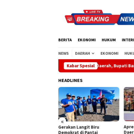
Loncat
ke
konten
BERITA
EKONOMI
HUKUM
INTER
NEWS
DAERAH
EKONOMI
HUK
Apresiasi Sinergi Pusat-Daerah, Bupati Bangli Buka Sosiali
Kabar Spesial
HEADLINES
«
Apresiasi Sinergi Pusat-
Wabu
akan Langit Biru
Daerah, Bupati Bangli Buka
Sant
okrat di Pantai