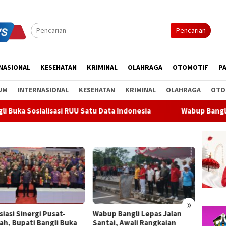
Pencarian
NASIONAL
KESEHATAN
KRIMINAL
OLAHRAGA
OTOMOTIF
PA
UM
INTERNASIONAL
KESEHATAN
KRIMINAL
OLAHRAGA
OTO
asi RUU Satu Data Indonesia
Wabup Bangli Lepas Jalan Sa
»
p Bangli Lepas Jalan
Soal Parkir Mobil di Bypass
Bender
ai, Awali Rangkaian
Dharma Giri di Gianyar, Nihil
Meter