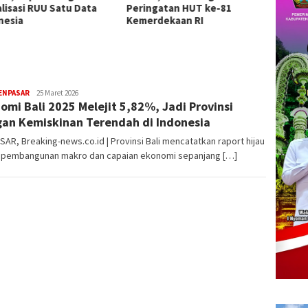
ngatan HUT ke-81
Pengawasan
Sanja
rdekaan RI
Nasion
ENPASAR
admin
25 Maret 2026
omi Bali 2025 Melejit 5,82%, Jadi Provinsi
an Kemiskinan Terendah di Indonesia
AR, Breaking-news.co.id | Provinsi Bali mencatatkan raport hijau
 pembangunan makro dan capaian ekonomi sepanjang […]