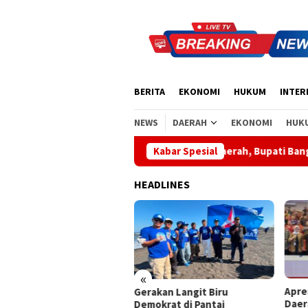
Loncat
ke
konten
BERITA
EKONOMI
HUKUM
INTER
NEWS
DAERAH
EKONOMI
HUK
Apresiasi Sinergi Pusat-Daerah, Bupati Bangli Buka Sosialis
Kabar Spesial
HEADLINES
«
Apresiasi Sinergi Pusat-
Wabu
akan Langit Biru
Daerah, Bupati Bangli Buka
Sant
okrat di Pantai