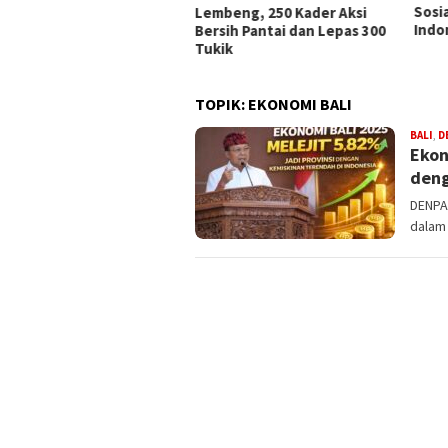
Sosialisasi RUU Satu Data
Peri
beng, 250 Kader Aksi
Indonesia
Keme
sih Pantai dan Lepas 300
ik
TOPIK:
EKONOMI BALI
BALI
,
D
Ekon
deng
DENPAS
dalam