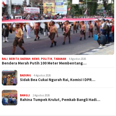
BALI
,
BERITA
,
DAERAH
,
NEWS
,
POLITIK
,
TABANAN
4 Agustus 2026
Bendera Merah Putih 100 Meter Membentang…
BADUNG
4 Agustus 2026
Sidak Bea Cukai Ngurah Rai, Komisi I DPR…
BANGLI
2 Agustus 2026
Rahina Tumpek Krulut, Pemkab Bangli Hadi…