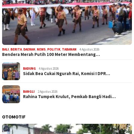
BALI
,
BERITA
,
DAERAH
,
NEWS
,
POLITIK
,
TABANAN
4 Agustus 2026
Bendera Merah Putih 100 Meter Membentang…
BADUNG
4 Agustus 2026
Sidak Bea Cukai Ngurah Rai, Komisi I DPR…
BANGLI
2 Agustus 2026
Rahina Tumpek Krulut, Pemkab Bangli Hadi…
OTOMOTIF