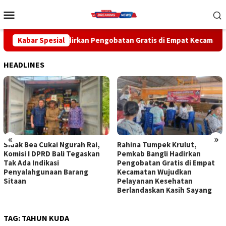
Loncat
Menu
ke
Mobile
konten
dirkan Pengobatan Gratis di Empat Kecamatan Wujudkan Pelayan
Kabar Spesial
HEADLINES
«
»
Sidak Bea Cukai Ngurah Rai,
Rahina Tumpek Krulut,
Komisi I DPRD Bali Tegaskan
Pemkab Bangli Hadirkan
Tak Ada Indikasi
Pengobatan Gratis di Empat
Penyalahgunaan Barang
Kecamatan Wujudkan
Sitaan
Pelayanan Kesehatan
Berlandaskan Kasih Sayang
TAG:
TAHUN KUDA